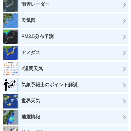
雨雲レーダー
天気図
PM2.5分布予測
アメダス
2週間天気
気象予報士のポイント解説
世界天気
地震情報