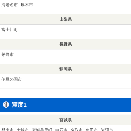
海老名市
厚木市
山梨県
富士川町
長野県
茅野市
静岡県
伊豆の国市
震度1
宮城県
登米市
大崎市
宮城美里町
白石市
名取市
角田市
岩沼市