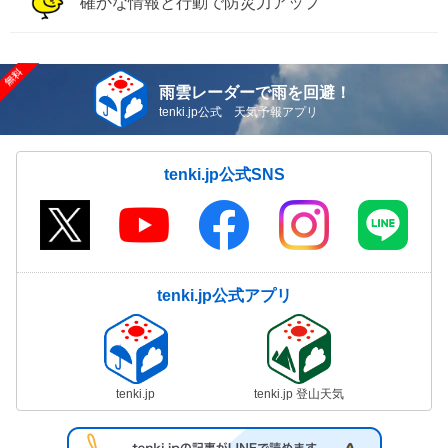
確かな情報と行動で防災力アップ
雨雲レーダーで雨を回避！
tenki.jp公式 天気予報アプリ
tenki.jp公式SNS
tenki.jp公式アプリ
tenki.jp
tenki.jp 登山天気