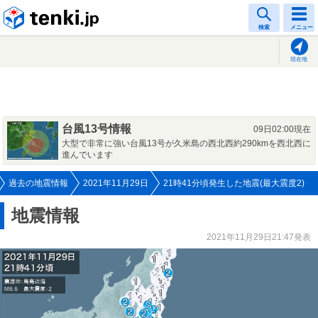
tenki.jp
検索
メニュー
現在地
台風13号情報
09日02:00現在
大型で非常に強い台風13号が久米島の西北西約290kmを西北西に
進んでいます
過去の地震情報
2021年11月29日
21時41分頃発生した地震(最大震度2)
地震情報
2021年11月29日21:47発表