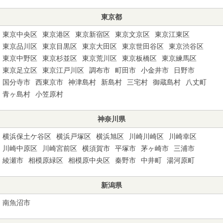
東京都
東京中央区
東京港区
東京新宿区
東京文京区
東京江東区
東京品川区
東京目黒区
東京大田区
東京世田谷区
東京渋谷区
東京中野区
東京杉並区
東京荒川区
東京板橋区
東京練馬区
東京足立区
東京江戸川区
調布市
町田市
小金井市
日野市
国分寺市
西東京市
神津島村
新島村
三宅村
御蔵島村
八丈町
青ヶ島村
小笠原村
神奈川県
横浜保土ケ谷区
横浜戸塚区
横浜旭区
川崎川崎区
川崎幸区
川崎中原区
川崎宮前区
横須賀市
平塚市
茅ヶ崎市
三浦市
綾瀬市
相模原緑区
相模原中央区
秦野市
中井町
湯河原町
新潟県
南魚沼市