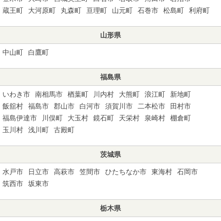
蔵王町
大河原町
丸森町
亘理町
山元町
石巻市
松島町
利府町
山形県
中山町
白鷹町
福島県
いわき市
南相馬市
楢葉町
川内村
大熊町
浪江町
新地町
飯舘村
福島市
郡山市
白河市
須賀川市
二本松市
田村市
福島伊達市
川俣町
大玉村
鏡石町
天栄村
泉崎村
棚倉町
玉川村
浅川町
古殿町
茨城県
水戸市
日立市
高萩市
笠間市
ひたちなか市
東海村
石岡市
筑西市
坂東市
栃木県