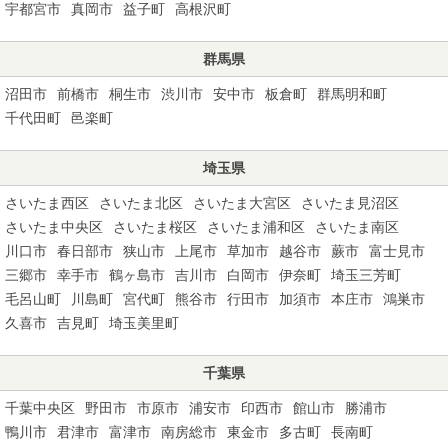
宇都宮市
真岡市
益子町
高根沢町
群馬県
沼田市
前橋市
桐生市
渋川市
安中市
板倉町
群馬明和町
千代田町
邑楽町
埼玉県
さいたま西区
さいたま北区
さいたま大宮区
さいたま見沼区
さいたま中央区
さいたま桜区
さいたま浦和区
さいたま南区
川口市
春日部市
狭山市
上尾市
草加市
越谷市
蕨市
富士見市
三郷市
幸手市
鶴ヶ島市
吉川市
白岡市
伊奈町
埼玉三芳町
毛呂山町
川島町
宮代町
熊谷市
行田市
加須市
本庄市
鴻巣市
久喜市
吉見町
埼玉美里町
千葉県
千葉中央区
野田市
市原市
浦安市
印西市
館山市
勝浦市
鴨川市
君津市
富津市
南房総市
東金市
多古町
長南町