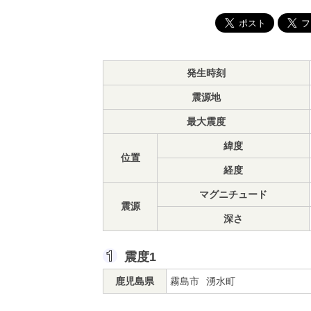
発生時刻
震源地
最大震度
緯度
位置
経度
マグニチュード
震源
深さ
震度1
鹿児島県
霧島市
湧水町