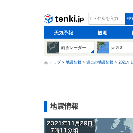
tenki.jp
検
天気予報
観測
雨雲レーダー
天気図
トップ
地震情報
過去の地震情報
2021年
地震情報