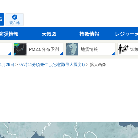
索
現在地
防災情報
天気図
指数情報
レジャー
PM2.5分布予測
地震情報
気
11月29日
07時11分頃発生した地震(最大震度1)
拡大画像