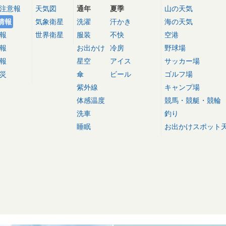
注意報
天気図
通年
夏季
山の天気
情報
気象衛星
洗濯
汗かき
海の天気
報
世界衛星
服装
不快
空港
報
お出かけ
冷房
野球場
報
星空
アイス
サッカー場
災
傘
ビール
ゴルフ場
紫外線
キャンプ場
体感温度
競馬・競艇・競輪
洗車
釣り
睡眠
お出かけスポット