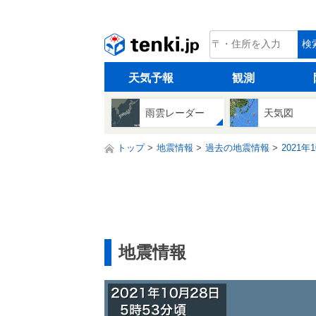
tenki.jp
検
天気予報
観測
雨雲レーダー
天気図
トップ
地震情報
過去の地震情報
2021年
地震情報