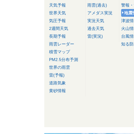
天気予報
雨雲(過去)
警報・
世界天気
アメダス実況
地震
気圧予報
実況天気
津波情
2週間天気
過去天気
火山情
長期予報
雷(実況)
台風情
雨雲レーダー
知る防
積雪マップ
PM2.5分布予測
世界の雨雲
雷(予報)
道路気象
黄砂情報