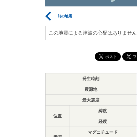
前の地震
この地震による津波の心配はありません
発生時刻
震源地
最大震度
緯度
位置
経度
マグニチュード