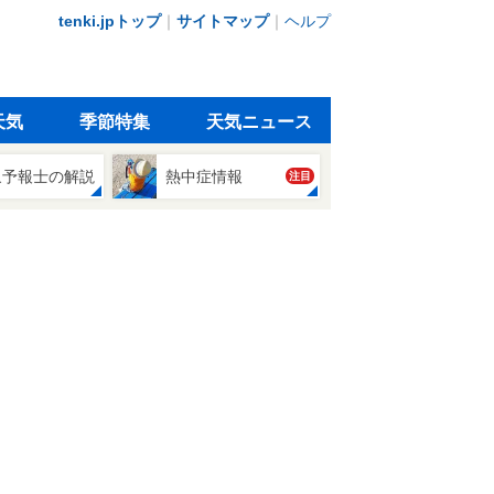
tenki.jpトップ
｜
サイトマップ
｜
ヘルプ
天気
季節特集
天気ニュース
象予報士の解説
熱中症情報
注目