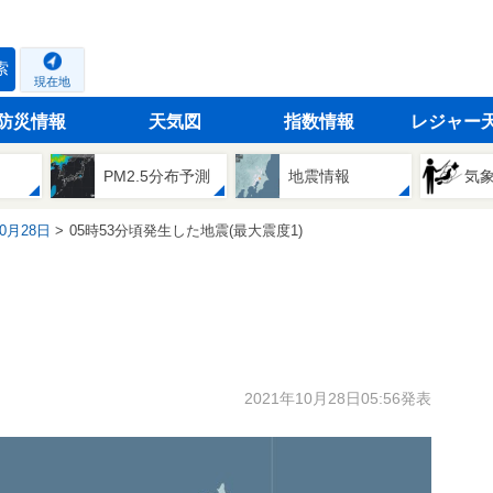
索
現在地
防災情報
天気図
指数情報
レジャー
PM2.5分布予測
地震情報
気
10月28日
05時53分頃発生した地震(最大震度1)
2021年10月28日05:56発表