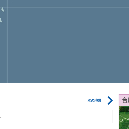
台
次の地震
。