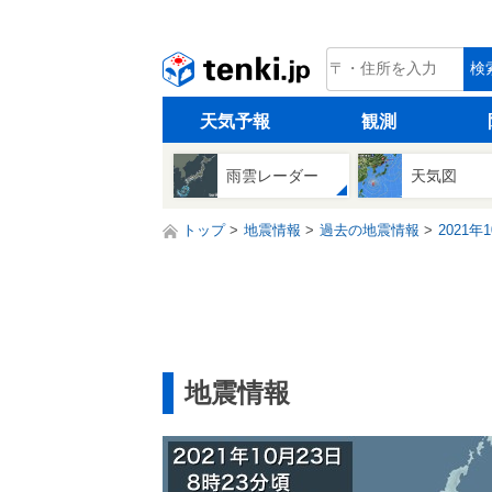
tenki.jp
検
天気予報
観測
雨雲レーダー
天気図
トップ
地震情報
過去の地震情報
2021年
地震情報