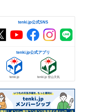
tenki.jp公式SNS
tenki.jp公式アプリ
tenki.jp
tenki.jp 登山天気