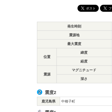
発生時刻
震源地
最大震度
緯度
位置
経度
マグニチュード
震源
深さ
震度2
鹿児島県
中種子町