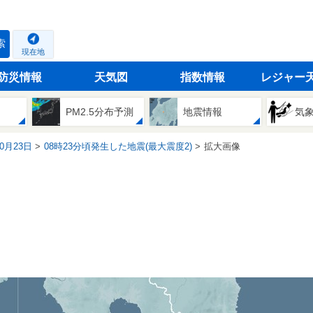
索
現在地
防災情報
天気図
指数情報
レジャー
PM2.5分布予測
地震情報
気
10月23日
08時23分頃発生した地震(最大震度2)
拡大画像