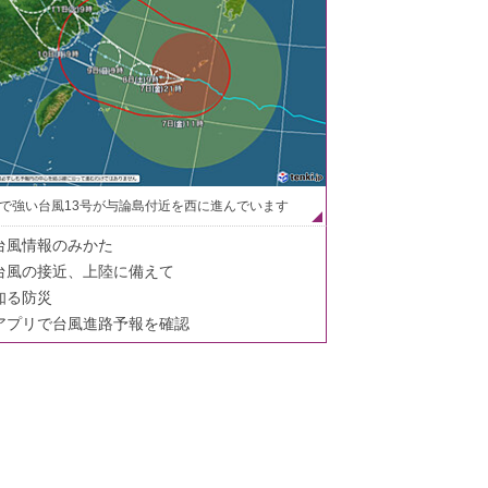
で強い台風13号が与論島付近を西に進んでいます
台風情報のみかた
台風の接近、上陸に備えて
知る防災
アプリで台風進路予報を確認