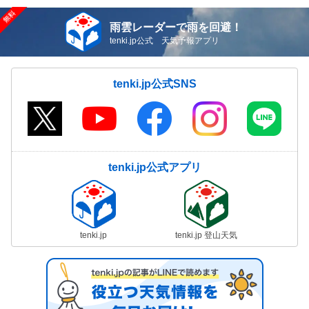
雨雲レーダーで雨を回避！
tenki.jp公式 天気予報アプリ
tenki.jp公式SNS
tenki.jp公式アプリ
tenki.jp
tenki.jp 登山天気