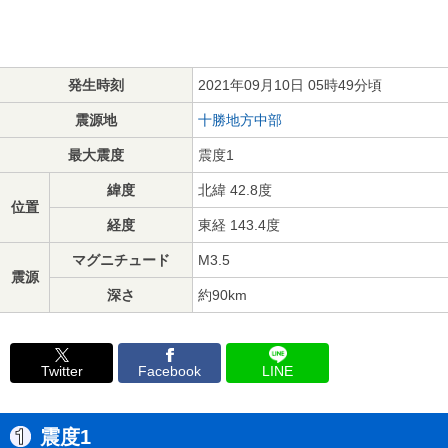
発生時刻
2021年09月10日 05時49分頃
震源地
十勝地方中部
最大震度
震度1
緯度
北緯 42.8度
位置
経度
東経 143.4度
マグニチュード
M3.5
震源
深さ
約90km
Twitter
Facebook
LINE
震度1