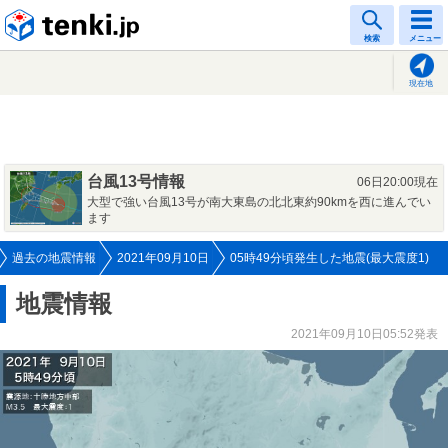
tenki.jp
検索
メニュー
現在地
台風13号情報
06日20:00現在
大型で強い台風13号が南大東島の北北東約90kmを西に進んでい
ます
過去の地震情報
2021年09月10日
05時49分頃発生した地震(最大震度1)
地震情報
2021年09月10日05:52発表