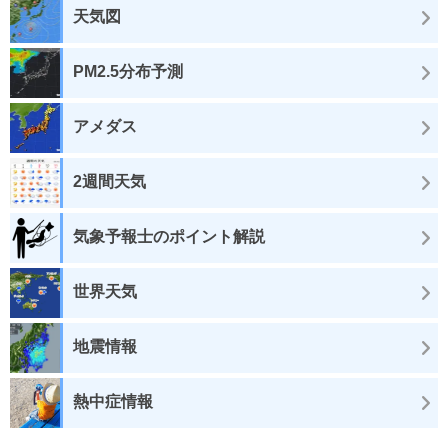
天気図
PM2.5分布予測
アメダス
2週間天気
気象予報士のポイント解説
世界天気
地震情報
熱中症情報