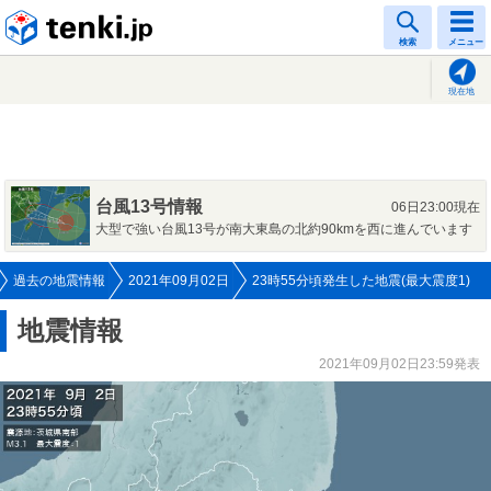
tenki.jp
検索
メニュー
現在地
台風13号情報
06日23:00現在
大型で強い台風13号が南大東島の北約90kmを西に進んでいます
過去の地震情報
2021年09月02日
23時55分頃発生した地震(最大震度1)
地震情報
2021年09月02日23:59発表