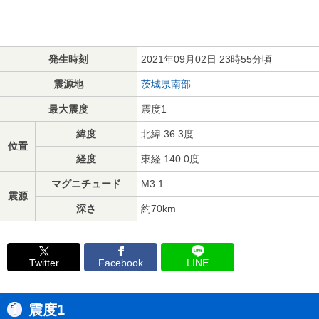
発生時刻
2021年09月02日 23時55分頃
震源地
茨城県南部
最大震度
震度1
緯度
北緯 36.3度
位置
経度
東経 140.0度
マグニチュード
M3.1
震源
深さ
約70km
Twitter
Facebook
LINE
震度1