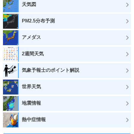
天気図
PM2.5分布予測
アメダス
2週間天気
気象予報士のポイント解説
世界天気
地震情報
熱中症情報