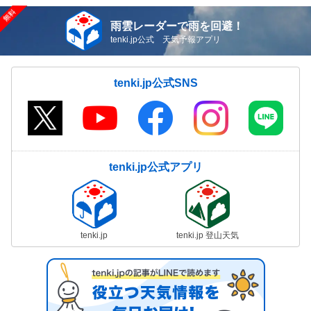
雨雲レーダーで雨を回避！
tenki.jp公式 天気予報アプリ
tenki.jp公式SNS
tenki.jp公式アプリ
tenki.jp
tenki.jp 登山天気