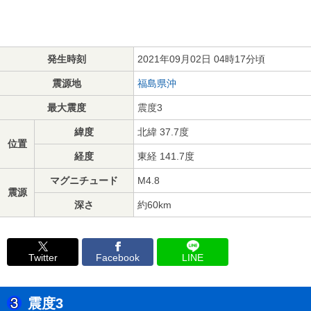
発生時刻
2021年09月02日 04時17分頃
震源地
福島県沖
最大震度
震度3
緯度
北緯 37.7度
位置
経度
東経 141.7度
マグニチュード
M4.8
震源
深さ
約60km
Twitter
Facebook
LINE
震度3