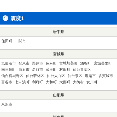
震度1
岩手県
住田町
一関市
宮城県
気仙沼市
登米市
栗原市
色麻町
宮城加美町
涌谷町
宮城美里町
南三陸町
白石市
名取市
蔵王町
村田町
仙台青葉区
仙台宮城野区
仙台若林区
仙台太白区
仙台泉区
塩竈市
多賀城市
富谷市
七ヶ浜町
利府町
大和町
大郷町
大衡村
女川町
山形県
米沢市