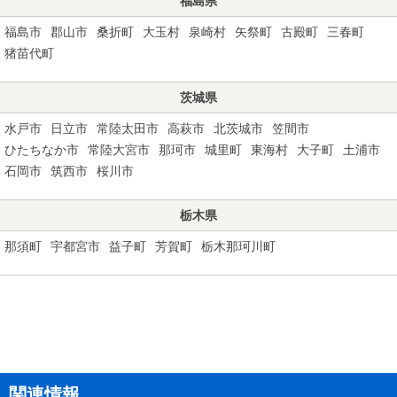
福島県
福島市
郡山市
桑折町
大玉村
泉崎村
矢祭町
古殿町
三春町
猪苗代町
茨城県
水戸市
日立市
常陸太田市
高萩市
北茨城市
笠間市
ひたちなか市
常陸大宮市
那珂市
城里町
東海村
大子町
土浦市
石岡市
筑西市
桜川市
栃木県
那須町
宇都宮市
益子町
芳賀町
栃木那珂川町
関連情報