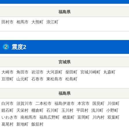
福島県
田村市
相馬市
大熊町
浪江町
震度2
宮城県
大崎市
角田市
岩沼市
大河原町
柴田町
宮城川崎町
丸森町
亘理町
山元町
石巻市
東松島市
松島町
福島県
白河市
須賀川市
二本松市
福島伊達市
本宮市
国見町
川俣町
鏡石町
天栄村
棚倉町
石川町
玉川村
平田村
浅川町
小野町
いわき市
南相馬市
福島広野町
楢葉町
富岡町
川内村
双葉町
葛尾村
新地町
飯舘村