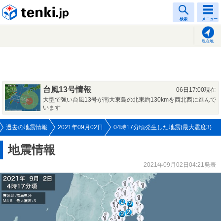
tenki.jp
検索
メニュー
現在地
台風13号情報
06日17:00現在
大型で強い台風13号が南大東島の北東約130kmを西北西に進んで
います
過去の地震情報
2021年09月02日
04時17分頃発生した地震(最大震度3)
地震情報
2021年09月02日04:21発表