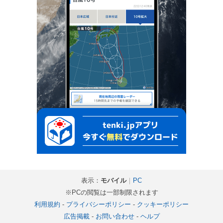
表示：
モバイル
｜
PC
※PCの閲覧は一部制限されます
利用規約
-
プライバシーポリシー
-
クッキーポリシー
広告掲載
-
お問い合わせ
-
ヘルプ