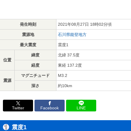
発生時刻
2021年08月27日 18時02分頃
震源地
石川県能登地方
最大震度
震度1
緯度
北緯 37.5度
位置
経度
東経 137.2度
マグニチュード
M3.2
震源
深さ
約10km
Twitter
Facebook
LINE
震度1