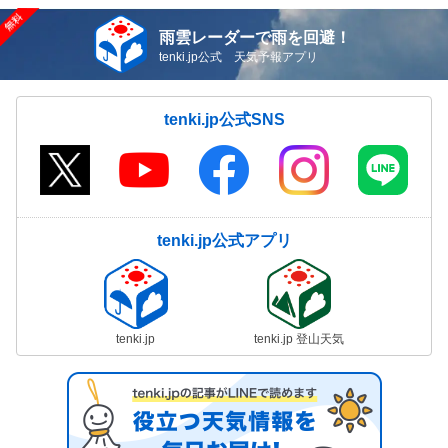
雨雲レーダーで雨を回避！
tenki.jp公式 天気予報アプリ
tenki.jp公式SNS
tenki.jp公式アプリ
tenki.jp
tenki.jp 登山天気