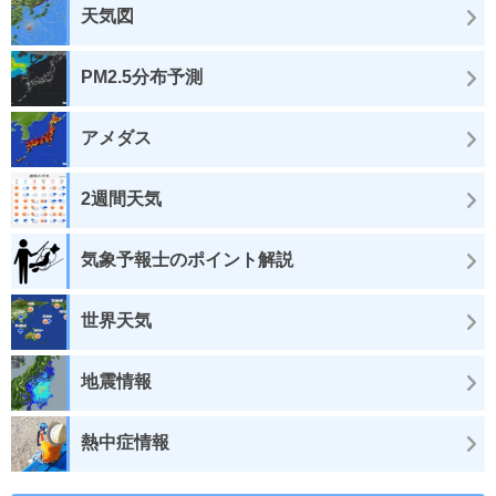
天気図
PM2.5分布予測
アメダス
2週間天気
気象予報士のポイント解説
世界天気
地震情報
熱中症情報