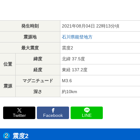
発生時刻
2021年08月04日 22時13分頃
震源地
石川県能登地方
最大震度
震度2
緯度
北緯 37.5度
位置
経度
東経 137.2度
マグニチュード
M3.6
震源
深さ
約10km
Twitter
Facebook
LINE
震度2