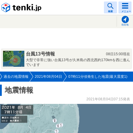
tenki.jp
検索
メニュー
現在地
台風13号情報
08日15:00現在
大型で非常に強い台風13号が久米島の西北西約170kmを西に進ん
でいます
過去の地震情報
2021年08月04日
07時11分頃発生した地震(最大震度1)
地震情報
2021年08月04日07:15発表