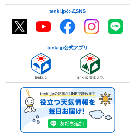
tenki.jp公式SNS
tenki.jp公式アプリ
tenki.jp
tenki.jp 登山天気