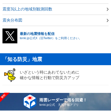
震度3以上の地域別観測回数
震央分布図
最新の地震情報を配信
tenki.jp公式X（旧Twitter）をご利用ください。
「知る防災」地震
いざという時にあわてないために
確かな情報と行動で防災力アップ
雨雲レーダーで雨を回避！
tenki.jp公式 天気予報アプリ