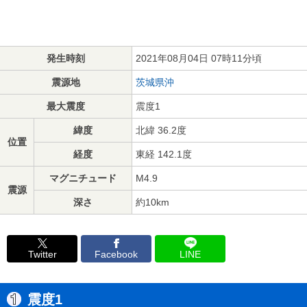
発生時刻
2021年08月04日 07時11分頃
震源地
茨城県沖
最大震度
震度1
緯度
北緯 36.2度
位置
経度
東経 142.1度
マグニチュード
M4.9
震源
深さ
約10km
Twitter
Facebook
LINE
震度1