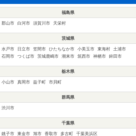
福島県
郡山市
白河市
須賀川市
天栄村
茨城県
水戸市
日立市
笠間市
ひたちなか市
小美玉市
東海村
土浦市
石岡市
つくば市
茨城鹿嶋市
潮来市
筑西市
神栖市
鉾田市
栃木県
小山市
真岡市
益子町
市貝町
群馬県
渋川市
千葉県
銚子市
東金市
旭市
香取市
多古町
千葉美浜区