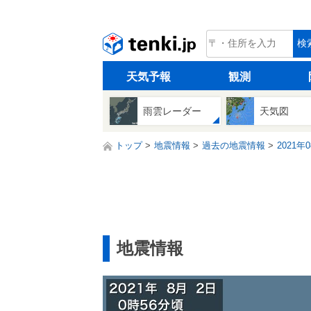
tenki.jp
検
天気予報
観測
雨雲レーダー
天気図
トップ
地震情報
過去の地震情報
2021年
地震情報