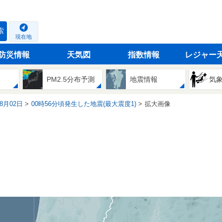
索
現在地
防災情報
天気図
指数情報
レジャー
PM2.5分布予測
地震情報
気
08月02日
00時56分頃発生した地震(最大震度1)
拡大画像