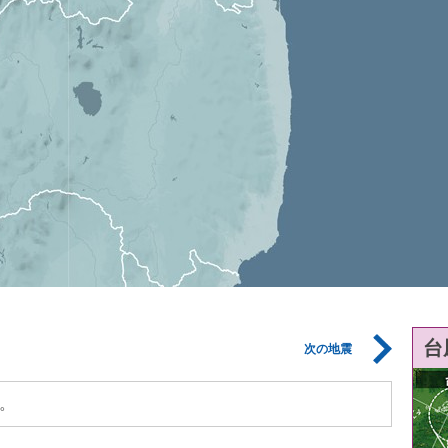
台
次の地震
。