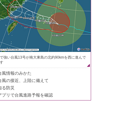
で強い台風13号が南大東島の北約90kmを西に進んで
す
台風情報のみかた
台風の接近、上陸に備えて
知る防災
アプリで台風進路予報を確認