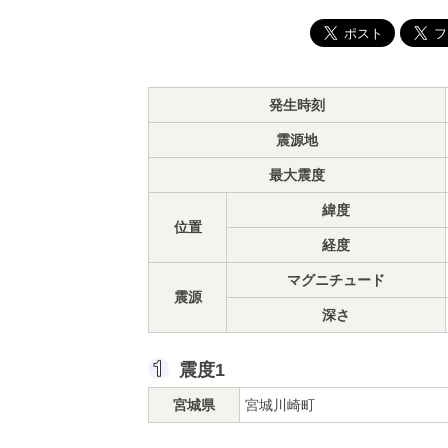
発生時刻
震源地
最大震度
緯度
位置
経度
マグニチュード
震源
深さ
震度1
宮城県
宮城川崎町