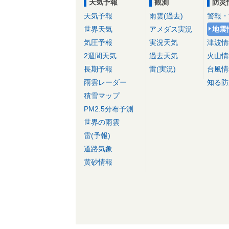
天気予報
観測
防災
天気予報
雨雲(過去)
警報・
世界天気
アメダス実況
地震
気圧予報
実況天気
津波情
2週間天気
過去天気
火山情
長期予報
雷(実況)
台風情
雨雲レーダー
知る防
積雪マップ
PM2.5分布予測
世界の雨雲
雷(予報)
道路気象
黄砂情報