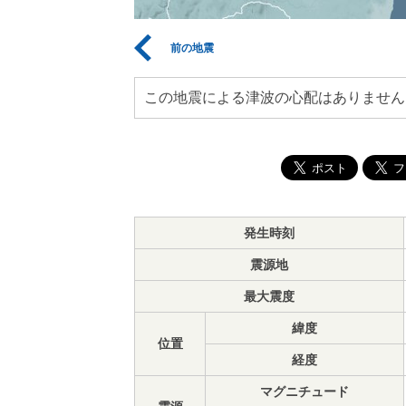
前の地震
この地震による津波の心配はありません
発生時刻
震源地
最大震度
緯度
位置
経度
マグニチュード