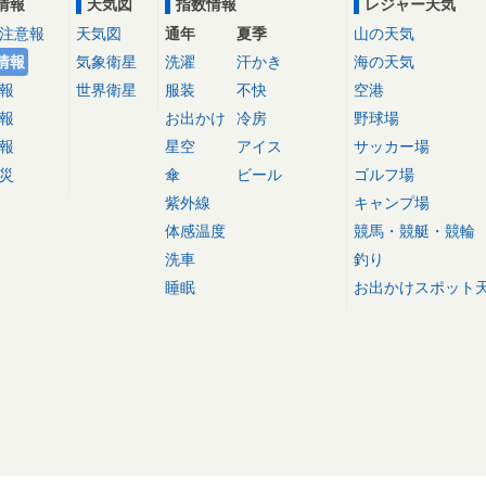
情報
天気図
指数情報
レジャー天気
注意報
天気図
通年
夏季
山の天気
情報
気象衛星
洗濯
汗かき
海の天気
報
世界衛星
服装
不快
空港
報
お出かけ
冷房
野球場
報
星空
アイス
サッカー場
災
傘
ビール
ゴルフ場
紫外線
キャンプ場
体感温度
競馬・競艇・競輪
洗車
釣り
睡眠
お出かけスポット