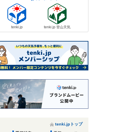
tenki.jp
tenki.jp 登山天気
tenki.jpトップ