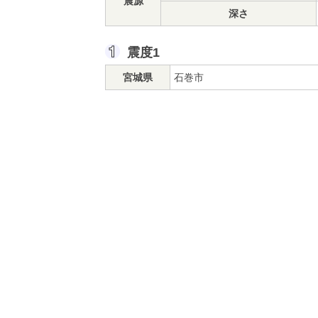
震源
深さ
震度1
宮城県
石巻市