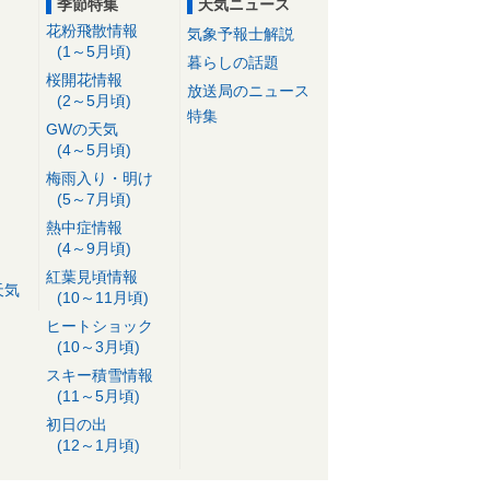
季節特集
天気ニュース
花粉飛散情報
気象予報士解説
(1～5月頃)
暮らしの話題
桜開花情報
放送局のニュース
(2～5月頃)
特集
GWの天気
(4～5月頃)
梅雨入り・明け
(5～7月頃)
熱中症情報
(4～9月頃)
紅葉見頃情報
天気
(10～11月頃)
ヒートショック
(10～3月頃)
スキー積雪情報
(11～5月頃)
初日の出
(12～1月頃)