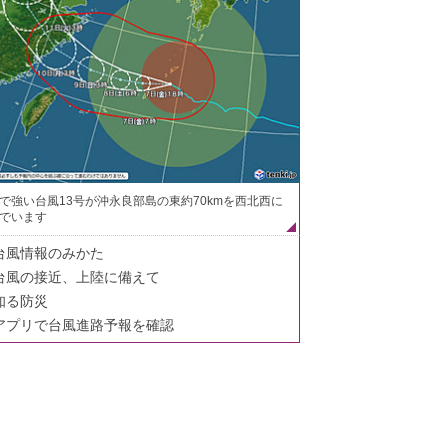
で強い台風13号が沖永良部島の東約70kmを西北西に
でいます
台風情報のみかた
台風の接近、上陸に備えて
知る防災
アプリで台風進路予報を確認