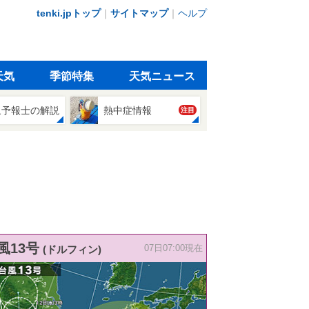
tenki.jpトップ
｜
サイトマップ
｜
ヘルプ
天気
季節特集
天気ニュース
象予報士の解説
熱中症情報
注目
風13号
(ドルフィン)
07日07:00現在