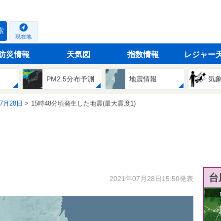
索
現在地
防災情報
天気図
指数情報
レジャー
PM2.5分布予測
地震情報
気
07月28日
15時48分頃発生した地震(最大震度1)
台
2021年07月28日15:50発表