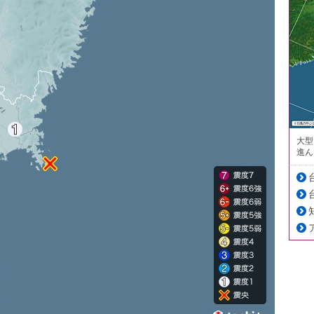
大型
進ん