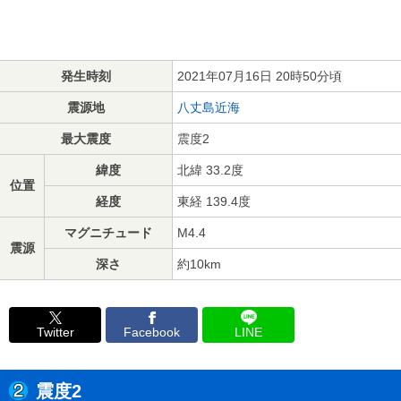
発生時刻
2021年07月16日 20時50分頃
震源地
八丈島近海
最大震度
震度2
緯度
北緯 33.2度
位置
経度
東経 139.4度
マグニチュード
M4.4
震源
深さ
約10km
Twitter
Facebook
LINE
震度2