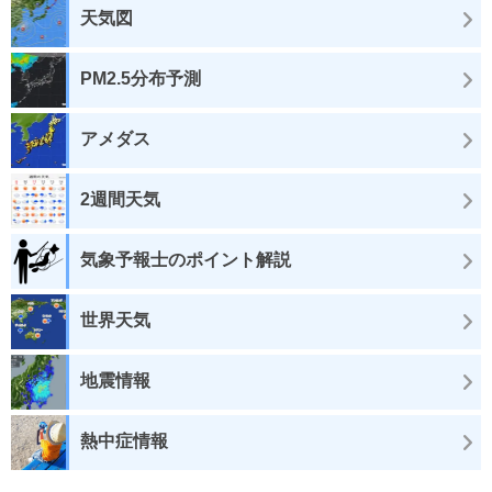
天気図
PM2.5分布予測
アメダス
2週間天気
気象予報士のポイント解説
世界天気
地震情報
熱中症情報