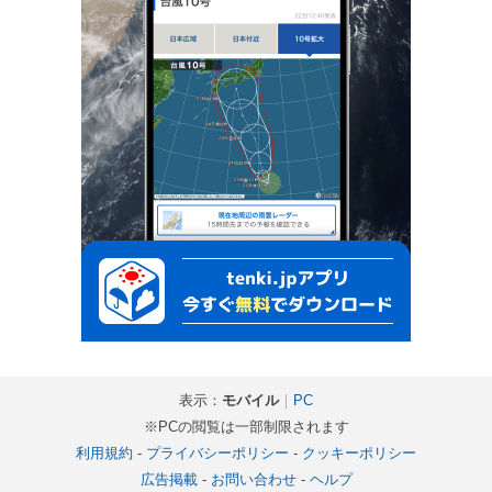
表示：
モバイル
｜
PC
※PCの閲覧は一部制限されます
利用規約
-
プライバシーポリシー
-
クッキーポリシー
広告掲載
-
お問い合わせ
-
ヘルプ