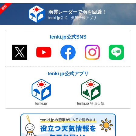
雨雲レーダーで雨を回避！
tenki.jp公式 天気予報アプリ
tenki.jp公式SNS
tenki.jp公式アプリ
tenki.jp
tenki.jp 登山天気