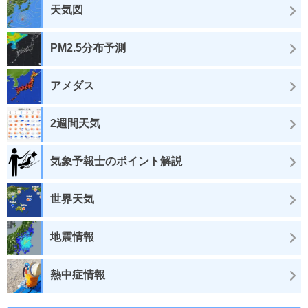
天気図
PM2.5分布予測
アメダス
2週間天気
気象予報士のポイント解説
世界天気
地震情報
熱中症情報