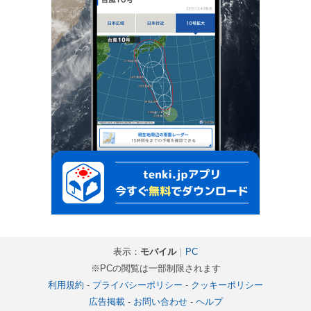
表示：
モバイル
｜
PC
※PCの閲覧は一部制限されます
利用規約
-
プライバシーポリシー
-
クッキーポリシー
広告掲載
-
お問い合わせ
-
ヘルプ