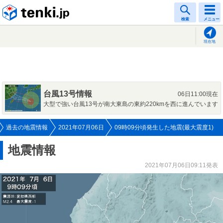
tenki.jp
検索
メニュー
現在地
台風13号情報
06日11:00現在
大型で強い台風13号が南大東島の東約220kmを西に進んでいます
過去の地震情報
2021年07月06日
09時09分頃発生した地震(最大震度1)
地震情報
2021年07月06日09:11発表