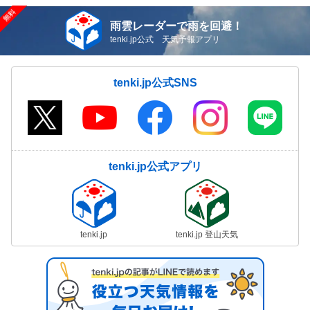
雨雲レーダーで雨を回避！
tenki.jp公式 天気予報アプリ
tenki.jp公式SNS
tenki.jp公式アプリ
tenki.jp
tenki.jp 登山天気