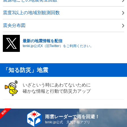
震度3以上の地域別観測回数
震央分布図
最新の地震情報を配信
tenki.jp公式X（旧Twitter）をご利用ください。
「知る防災」地震
いざという時にあわてないために
確かな情報と行動で防災力アップ
雨雲レーダーで雨を回避！
tenki.jp公式 天気予報アプリ