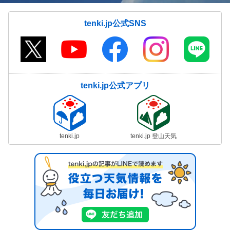
tenki.jp公式SNS
tenki.jp公式アプリ
tenki.jp
tenki.jp 登山天気