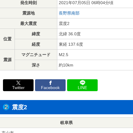
発生時刻
2021年07月05日 06時04分頃
震源地
長野県南部
最大震度
震度2
緯度
北緯 36.0度
位置
経度
東経 137.6度
マグニチュード
M2.5
震源
深さ
約10km
Twitter
Facebook
LINE
震度2
岐阜県
高山市