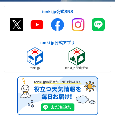
tenki.jp公式SNS
tenki.jp公式アプリ
tenki.jp
tenki.jp 登山天気