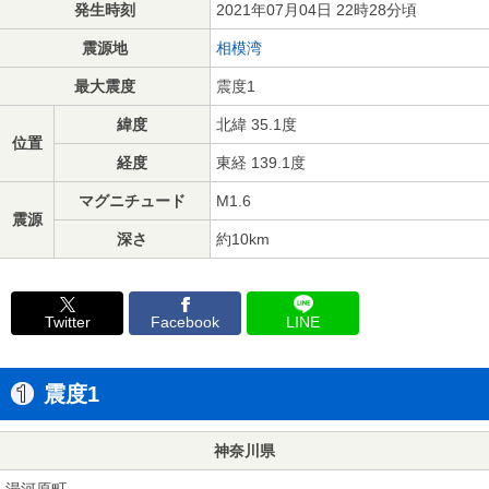
発生時刻
2021年07月04日 22時28分頃
震源地
相模湾
最大震度
震度1
緯度
北緯 35.1度
位置
経度
東経 139.1度
マグニチュード
M1.6
震源
深さ
約10km
Twitter
Facebook
LINE
震度1
神奈川県
湯河原町