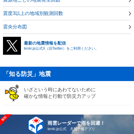
震度3以上の地域別観測回数
震央分布図
最新の地震情報を配信
tenki.jp公式X（旧Twitter）をご利用ください。
「知る防災」地震
いざという時にあわてないために
確かな情報と行動で防災力アップ
雨雲レーダーで雨を回避！
tenki.jp公式 天気予報アプリ