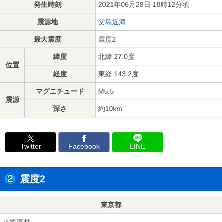
発生時刻
2021年06月28日 18時12分頃
震源地
父島近海
最大震度
震度2
緯度
北緯 27.0度
位置
経度
東経 143.2度
マグニチュード
M5.5
震源
深さ
約10km
Twitter
Facebook
LINE
震度2
東京都
小笠原村