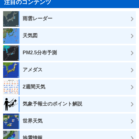
注目のコンテンツ
雨雲レーダー
天気図
PM2.5分布予測
アメダス
2週間天気
気象予報士のポイント解説
世界天気
地震情報