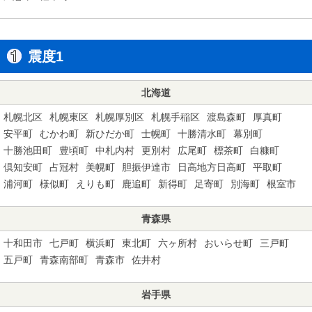
震度1
北海道
札幌北区
札幌東区
札幌厚別区
札幌手稲区
渡島森町
厚真町
安平町
むかわ町
新ひだか町
士幌町
十勝清水町
幕別町
十勝池田町
豊頃町
中札内村
更別村
広尾町
標茶町
白糠町
倶知安町
占冠村
美幌町
胆振伊達市
日高地方日高町
平取町
浦河町
様似町
えりも町
鹿追町
新得町
足寄町
別海町
根室市
青森県
十和田市
七戸町
横浜町
東北町
六ヶ所村
おいらせ町
三戸町
五戸町
青森南部町
青森市
佐井村
岩手県