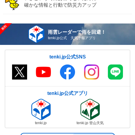
確かな情報と行動で防災力アップ
雨雲レーダーで雨を回避！
tenki.jp公式 天気予報アプリ
tenki.jp公式SNS
tenki.jp公式アプリ
tenki.jp
tenki.jp 登山天気