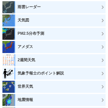
雨雲レーダー
天気図
PM2.5分布予測
アメダス
2週間天気
気象予報士のポイント解説
世界天気
地震情報