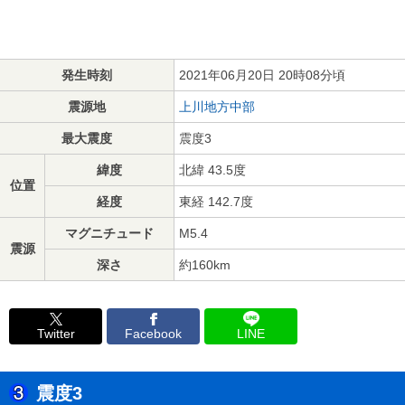
発生時刻
2021年06月20日 20時08分頃
震源地
上川地方中部
最大震度
震度3
緯度
北緯 43.5度
位置
経度
東経 142.7度
マグニチュード
M5.4
震源
深さ
約160km
Twitter
Facebook
LINE
震度3