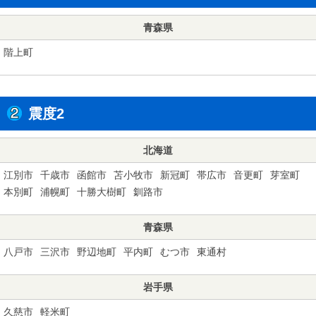
青森県
階上町
震度2
北海道
江別市
千歳市
函館市
苫小牧市
新冠町
帯広市
音更町
芽室町
本別町
浦幌町
十勝大樹町
釧路市
青森県
八戸市
三沢市
野辺地町
平内町
むつ市
東通村
岩手県
久慈市
軽米町