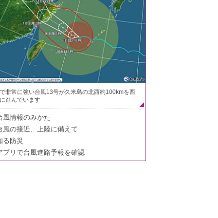
で非常に強い台風13号が久米島の北西約100kmを西
に進んでいます
台風情報のみかた
台風の接近、上陸に備えて
知る防災
アプリで台風進路予報を確認