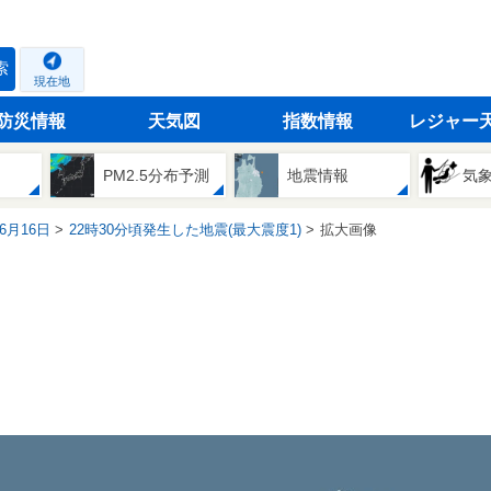
索
現在地
防災情報
天気図
指数情報
レジャー
PM2.5分布予測
地震情報
気
06月16日
22時30分頃発生した地震(最大震度1)
拡大画像