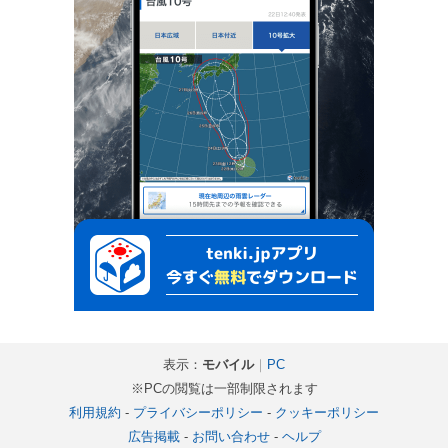
表示：
モバイル
｜
PC
※PCの閲覧は一部制限されます
利用規約
-
プライバシーポリシー
-
クッキーポリシー
広告掲載
-
お問い合わせ
-
ヘルプ