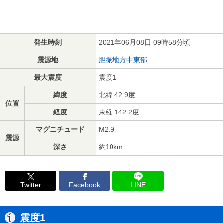
発生時刻
2021年06月08日 09時58分頃
震源地
胆振地方中東部
最大震度
震度1
緯度
北緯 42.9度
位置
経度
東経 142.2度
マグニチュード
M2.9
震源
深さ
約10km
Twitter
Facebook
LINE
震度1