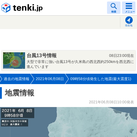
tenki.jp
検索
メニュー
現在地
台風13号情報
08日23:00現在
大型で非常に強い台風13号が久米島の西北西約250kmを西北西に
進んでいます
過去の地震情報
2021年06月08日
09時58分頃発生した地震(最大震度1)
地震情報
2021年06月08日10:00発表