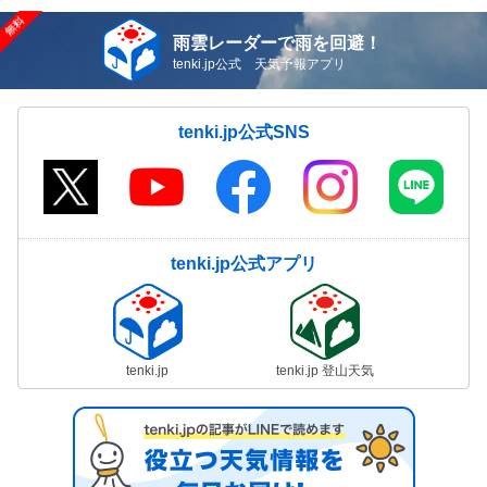
雨雲レーダーで雨を回避！
tenki.jp公式 天気予報アプリ
tenki.jp公式SNS
tenki.jp公式アプリ
tenki.jp
tenki.jp 登山天気