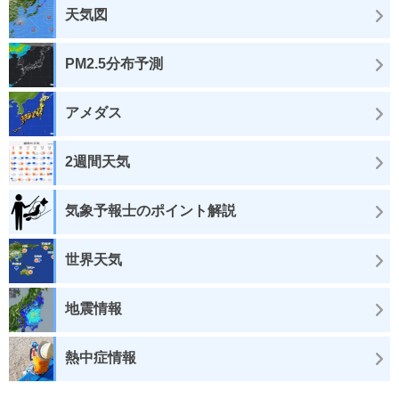
天気図
PM2.5分布予測
アメダス
2週間天気
気象予報士のポイント解説
世界天気
地震情報
熱中症情報