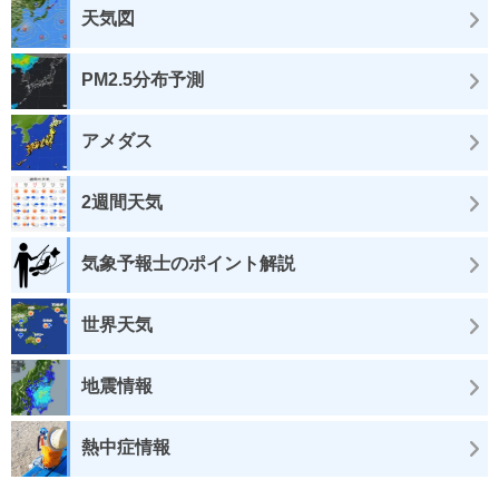
天気図
PM2.5分布予測
アメダス
2週間天気
気象予報士のポイント解説
世界天気
地震情報
熱中症情報