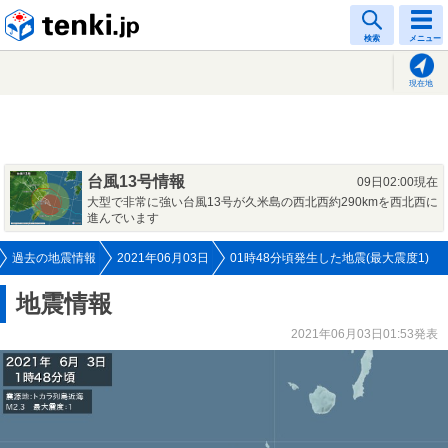
tenki.jp
検索
メニュー
現在地
台風13号情報
09日02:00現在
大型で非常に強い台風13号が久米島の西北西約290kmを西北西に
進んでいます
過去の地震情報
2021年06月03日
01時48分頃発生した地震(最大震度1)
地震情報
2021年06月03日01:53発表