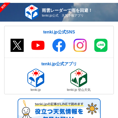
雨雲レーダーで雨を回避！
tenki.jp公式 天気予報アプリ
tenki.jp公式SNS
tenki.jp公式アプリ
tenki.jp
tenki.jp 登山天気