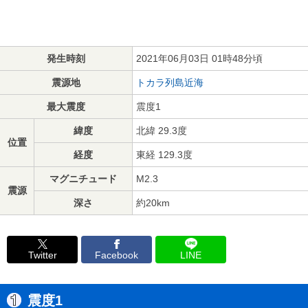
発生時刻
2021年06月03日 01時48分頃
震源地
トカラ列島近海
最大震度
震度1
緯度
北緯 29.3度
位置
経度
東経 129.3度
マグニチュード
M2.3
震源
深さ
約20km
Twitter
Facebook
LINE
震度1