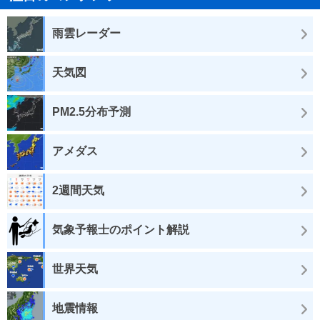
雨雲レーダー
天気図
PM2.5分布予測
アメダス
2週間天気
気象予報士のポイント解説
世界天気
地震情報