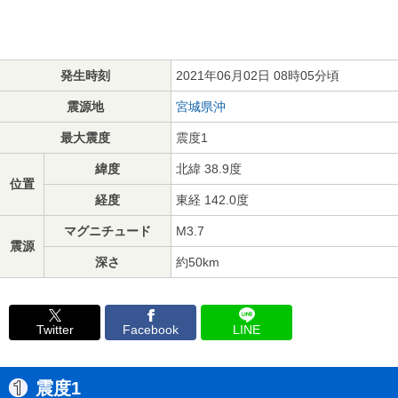
発生時刻
2021年06月02日 08時05分頃
震源地
宮城県沖
最大震度
震度1
緯度
北緯 38.9度
位置
経度
東経 142.0度
マグニチュード
M3.7
震源
深さ
約50km
Twitter
Facebook
LINE
震度1