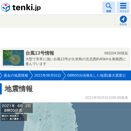
tenki.jp
検索
メニュー
現在地
台風13号情報
08日04:00現在
大型で非常に強い台風13号が久米島の北北西約40kmを南南西に
進んでいます
過去の地震情報
2021年06月02日
08時05分頃発生した地震(最大震度1)
地震情報
2021年06月02日08:08発表