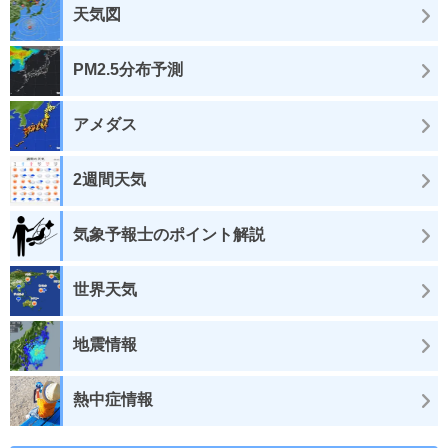
天気図
PM2.5分布予測
アメダス
2週間天気
気象予報士のポイント解説
世界天気
地震情報
熱中症情報