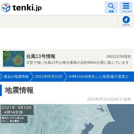
tenki.jp
検索
メニュー
現在地
台風13号情報
06日23:00現在
大型で強い台風13号が南大東島の北約90kmを西に進んでいます
過去の地震情報
2021年05月10日
04時14分頃発生した地震(最大震度1)
地震情報
2021年05月10日04:17発表