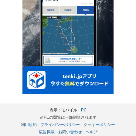
表示：
モバイル
｜
PC
※PCの閲覧は一部制限されます
利用規約
-
プライバシーポリシー
-
クッキーポリシー
広告掲載
-
お問い合わせ
-
ヘルプ