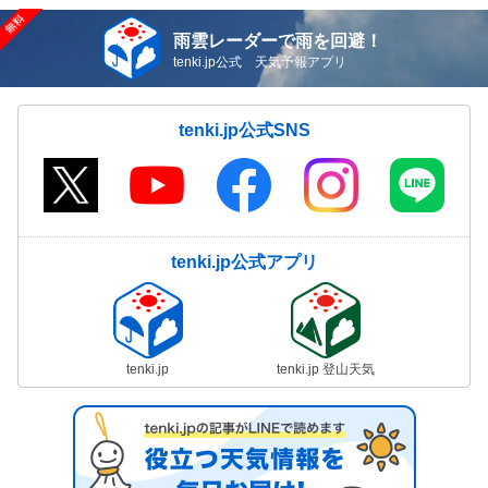
雨雲レーダーで雨を回避！
tenki.jp公式 天気予報アプリ
tenki.jp公式SNS
tenki.jp公式アプリ
tenki.jp
tenki.jp 登山天気