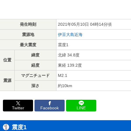
発生時刻
2021年05月10日 04時14分頃
震源地
伊豆大島近海
最大震度
震度1
緯度
北緯 34.8度
位置
経度
東経 139.2度
マグニチュード
M2.1
震源
深さ
約10km
Twitter
Facebook
LINE
震度1