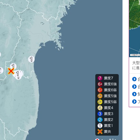
大型
に進