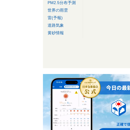
PM2.5分布予測
世界の雨雲
雷(予報)
道路気象
黄砂情報