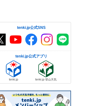
tenki.jp公式SNS
tenki.jp公式アプリ
tenki.jp
tenki.jp 登山天気