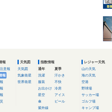
情報
天気図
指数情報
レジャー天気
注意報
天気図
通年
夏季
山の天気
情報
気象衛星
洗濯
汗かき
海の天気
報
世界衛星
服装
不快
空港
報
お出かけ
冷房
野球場
報
星空
アイス
サッカー場
災
傘
ビール
ゴルフ場
紫外線
キャンプ場