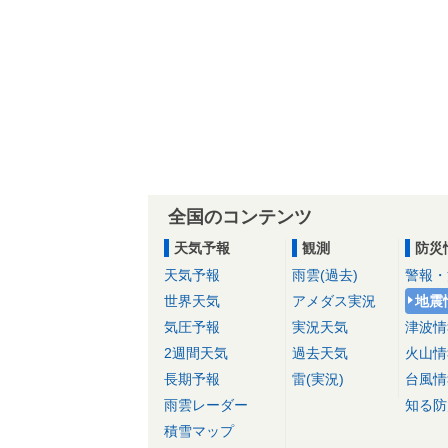
全国のコンテンツ
天気予報
観測
防災
天気予報
雨雲(過去)
警報・
世界天気
アメダス実況
地震
気圧予報
実況天気
津波情
2週間天気
過去天気
火山情
長期予報
雷(実況)
台風情
雨雲レーダー
知る防
積雪マップ