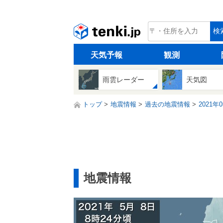
tenki.jp
検
天気予報
観測
雨雲レーダー
天気図
トップ
地震情報
過去の地震情報
2021年
地震情報