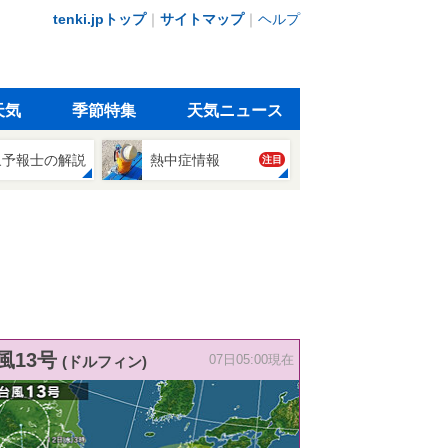
tenki.jpトップ
｜
サイトマップ
｜
ヘルプ
天気
季節特集
天気ニュース
象予報士の解説
熱中症情報
注目
風13号
(ドルフィン)
07日05:00現在