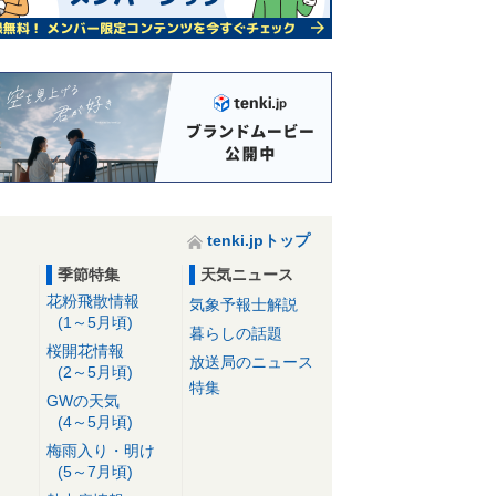
tenki.jpトップ
季節特集
天気ニュース
花粉飛散情報
気象予報士解説
(1～5月頃)
暮らしの話題
桜開花情報
放送局のニュース
(2～5月頃)
特集
GWの天気
(4～5月頃)
梅雨入り・明け
(5～7月頃)