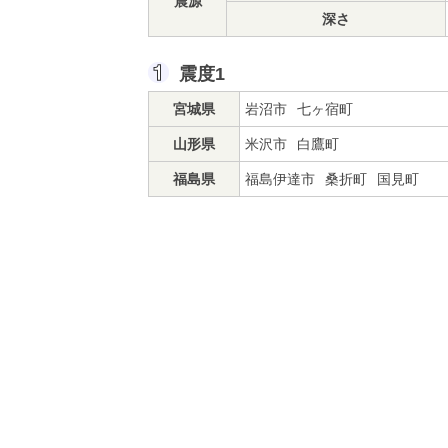
震源
深さ
震度1
宮城県
岩沼市
七ヶ宿町
山形県
米沢市
白鷹町
福島県
福島伊達市
桑折町
国見町