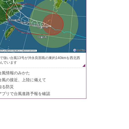
で強い台風13号が沖永良部島の東約140kmを西北西
んでいます
台風情報のみかた
台風の接近、上陸に備えて
知る防災
アプリで台風進路予報を確認