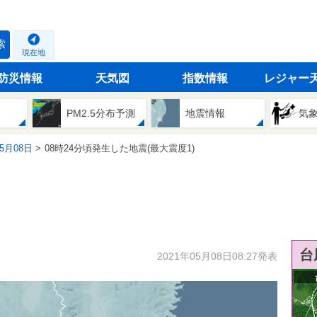
索
現在地
防災情報
天気図
指数情報
レジャー
PM2.5分布予測
地震情報
気
05月08日
08時24分頃発生した地震(最大震度1)
台
2021年05月08日08:27発表