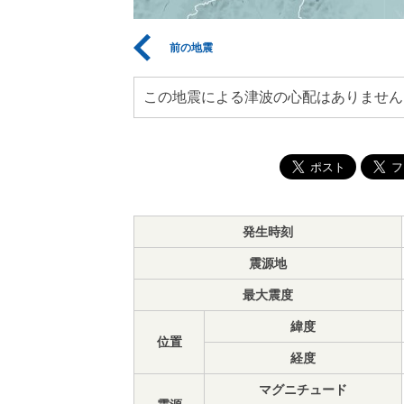
前の地震
この地震による津波の心配はありません
発生時刻
震源地
最大震度
緯度
位置
経度
マグニチュード