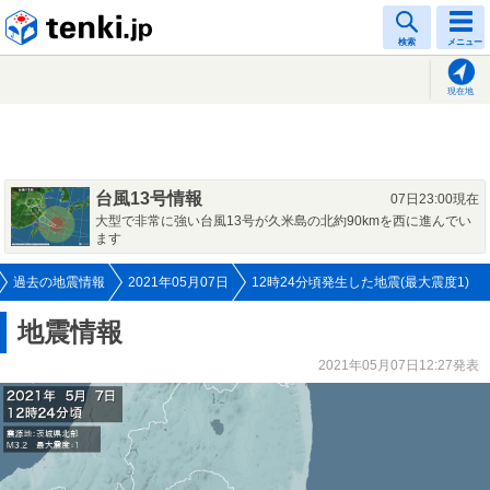
tenki.jp
検索
メニュー
現在地
台風13号情報
07日23:00現在
大型で非常に強い台風13号が久米島の北約90kmを西に進んでい
ます
過去の地震情報
2021年05月07日
12時24分頃発生した地震(最大震度1)
地震情報
2021年05月07日12:27発表