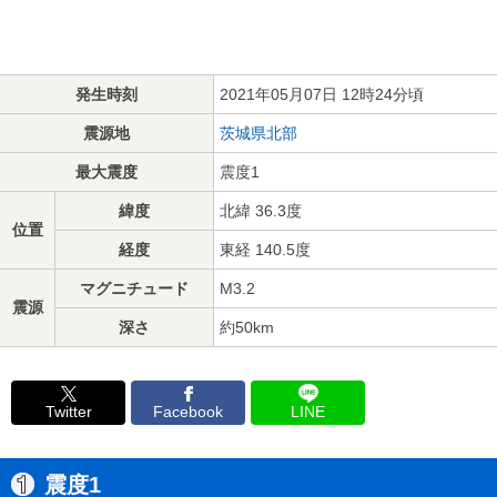
発生時刻
2021年05月07日 12時24分頃
震源地
茨城県北部
最大震度
震度1
緯度
北緯 36.3度
位置
経度
東経 140.5度
マグニチュード
M3.2
震源
深さ
約50km
Twitter
Facebook
LINE
震度1