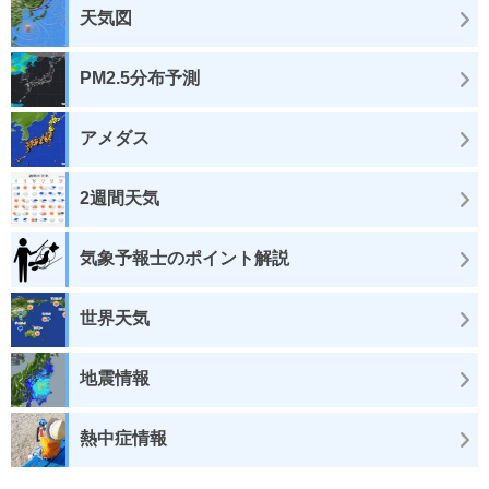
天気図
PM2.5分布予測
アメダス
2週間天気
気象予報士のポイント解説
世界天気
地震情報
熱中症情報