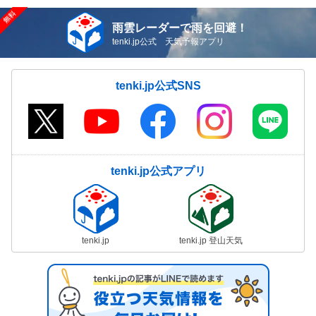
雨雲レーダーで雨を回避！
tenki.jp公式 天気予報アプリ
tenki.jp公式SNS
tenki.jp公式アプリ
tenki.jp
tenki.jp 登山天気