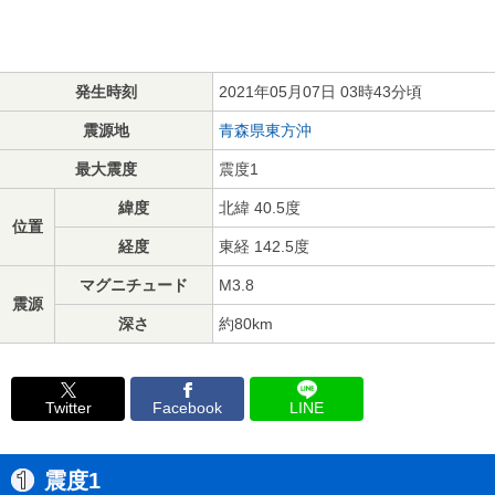
発生時刻
2021年05月07日 03時43分頃
震源地
青森県東方沖
最大震度
震度1
緯度
北緯 40.5度
位置
経度
東経 142.5度
マグニチュード
M3.8
震源
深さ
約80km
Twitter
Facebook
LINE
震度1