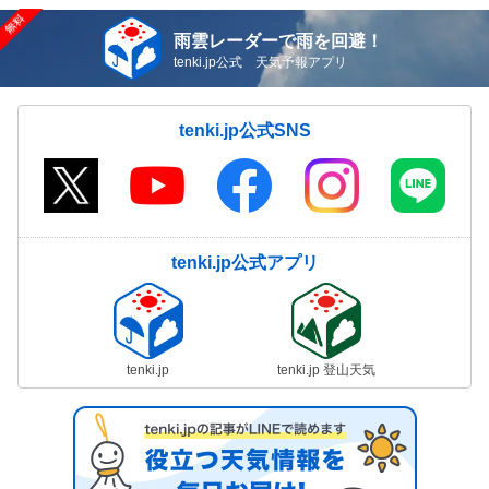
雨雲レーダーで雨を回避！
tenki.jp公式 天気予報アプリ
tenki.jp公式SNS
tenki.jp公式アプリ
tenki.jp
tenki.jp 登山天気