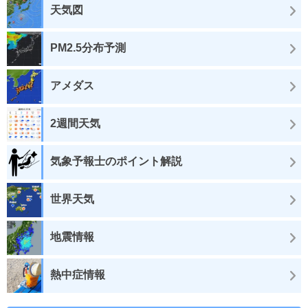
天気図
PM2.5分布予測
アメダス
2週間天気
気象予報士のポイント解説
世界天気
地震情報
熱中症情報