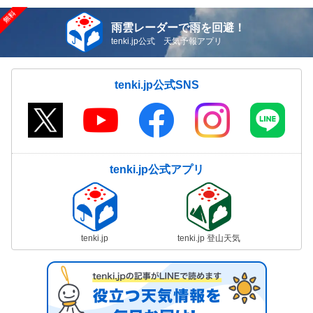
雨雲レーダーで雨を回避！
tenki.jp公式 天気予報アプリ
tenki.jp公式SNS
tenki.jp公式アプリ
tenki.jp
tenki.jp 登山天気