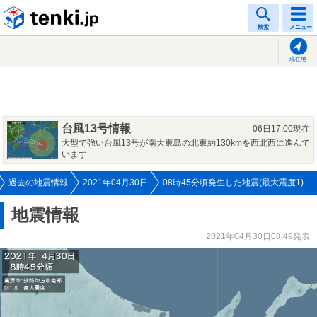
tenki.jp
検索
メニュー
現在地
台風13号情報
06日17:00現在
大型で強い台風13号が南大東島の北東約130kmを西北西に進んで
います
過去の地震情報
2021年04月30日
08時45分頃発生した地震(最大震度1)
地震情報
2021年04月30日08:49発表