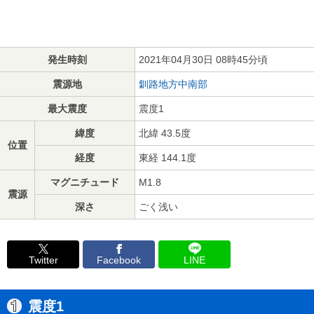
発生時刻
2021年04月30日 08時45分頃
震源地
釧路地方中南部
最大震度
震度1
緯度
北緯 43.5度
位置
経度
東経 144.1度
マグニチュード
M1.8
震源
深さ
ごく浅い
Twitter
Facebook
LINE
震度1