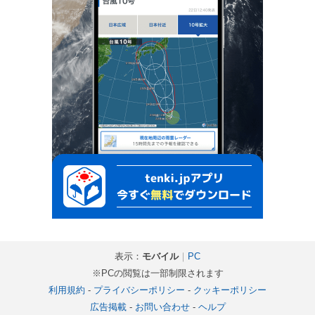
表示：
モバイル
｜
PC
※PCの閲覧は一部制限されます
利用規約
-
プライバシーポリシー
-
クッキーポリシー
広告掲載
-
お問い合わせ
-
ヘルプ