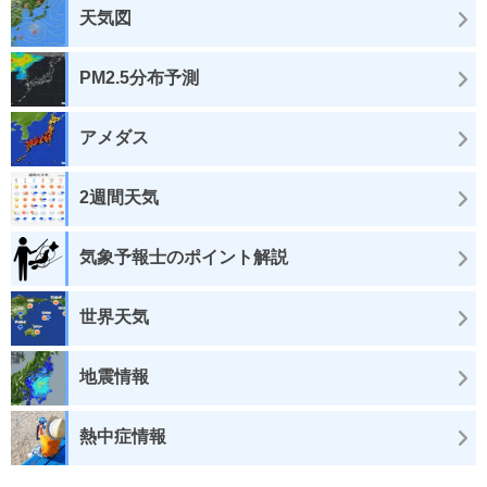
天気図
PM2.5分布予測
アメダス
2週間天気
気象予報士のポイント解説
世界天気
地震情報
熱中症情報