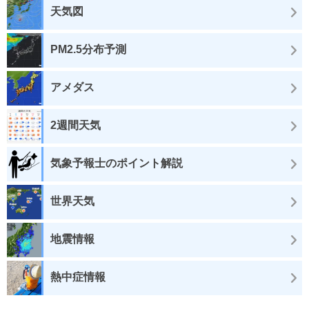
天気図
PM2.5分布予測
アメダス
2週間天気
気象予報士のポイント解説
世界天気
地震情報
熱中症情報