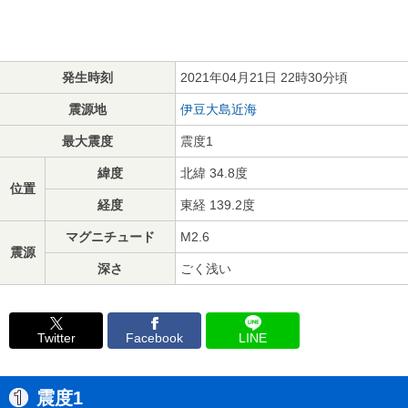
発生時刻
2021年04月21日 22時30分頃
震源地
伊豆大島近海
最大震度
震度1
緯度
北緯 34.8度
位置
経度
東経 139.2度
マグニチュード
M2.6
震源
深さ
ごく浅い
Twitter
Facebook
LINE
震度1