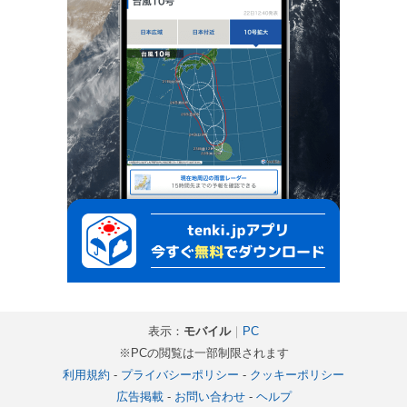
表示：
モバイル
｜
PC
※PCの閲覧は一部制限されます
利用規約
-
プライバシーポリシー
-
クッキーポリシー
広告掲載
-
お問い合わせ
-
ヘルプ