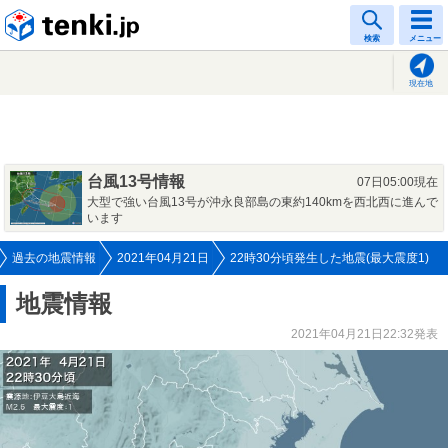
tenki.jp
検索
メニュー
現在地
台風13号情報
07日05:00現在
大型で強い台風13号が沖永良部島の東約140kmを西北西に進んで
います
過去の地震情報
2021年04月21日
22時30分頃発生した地震(最大震度1)
地震情報
2021年04月21日22:32発表