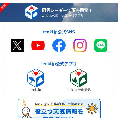
雨雲レーダーで雨を回避！
tenki.jp公式 天気予報アプリ
tenki.jp公式SNS
tenki.jp公式アプリ
tenki.jp
tenki.jp 登山天気