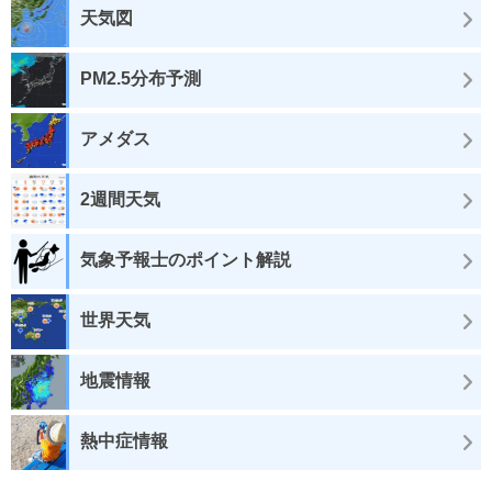
天気図
PM2.5分布予測
アメダス
2週間天気
気象予報士のポイント解説
世界天気
地震情報
熱中症情報