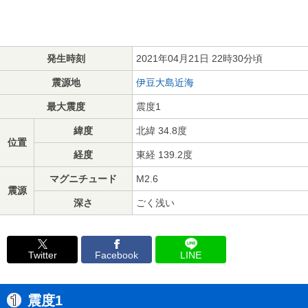
発生時刻
2021年04月21日 22時30分頃
震源地
伊豆大島近海
最大震度
震度1
緯度
北緯 34.8度
位置
経度
東経 139.2度
マグニチュード
M2.6
震源
深さ
ごく浅い
Twitter
Facebook
LINE
震度1