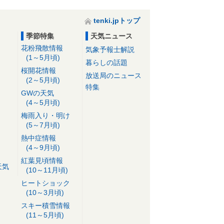
tenki.jpトップ
季節特集
天気ニュース
花粉飛散情報
気象予報士解説
(1～5月頃)
暮らしの話題
桜開花情報
放送局のニュース
(2～5月頃)
特集
GWの天気
(4～5月頃)
梅雨入り・明け
(5～7月頃)
熱中症情報
(4～9月頃)
紅葉見頃情報
天気
(10～11月頃)
ヒートショック
(10～3月頃)
スキー積雪情報
(11～5月頃)