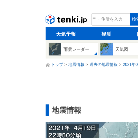
tenki.jp
検
天気予報
観測
雨雲レーダー
天気図
トップ
地震情報
過去の地震情報
2021年
地震情報