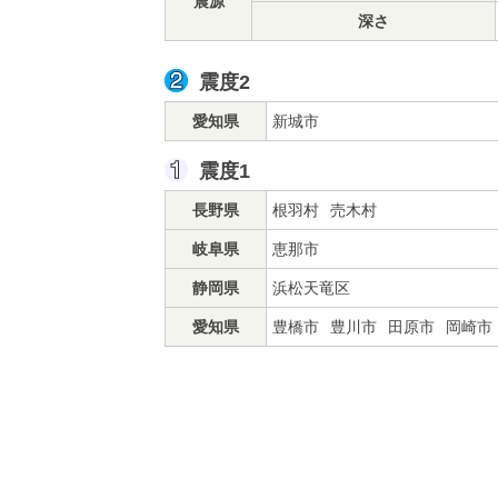
震源
深さ
震度2
愛知県
新城市
震度1
長野県
根羽村
売木村
岐阜県
恵那市
静岡県
浜松天竜区
愛知県
豊橋市
豊川市
田原市
岡崎市