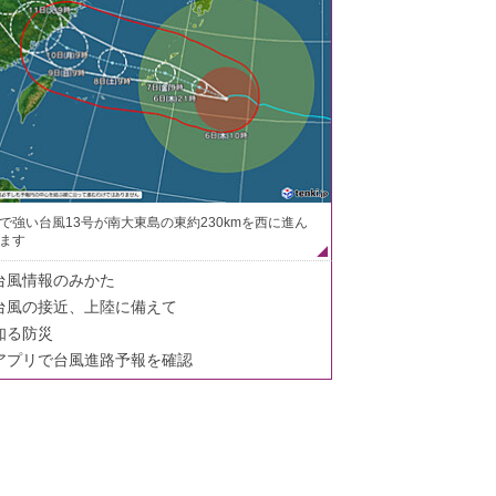
で強い台風13号が南大東島の東約230kmを西に進ん
ます
台風情報のみかた
台風の接近、上陸に備えて
知る防災
アプリで台風進路予報を確認