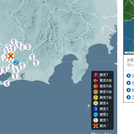
大型
でい