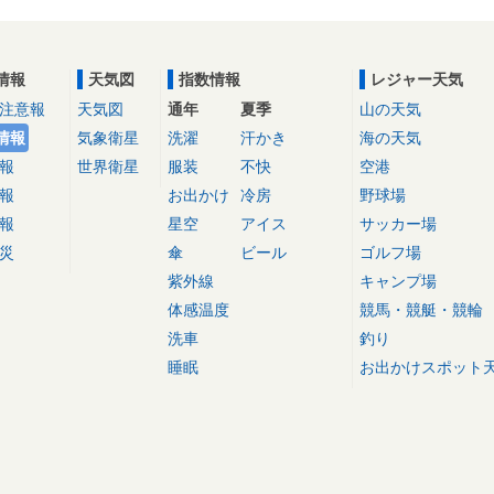
情報
天気図
指数情報
レジャー天気
注意報
天気図
通年
夏季
山の天気
情報
気象衛星
洗濯
汗かき
海の天気
報
世界衛星
服装
不快
空港
報
お出かけ
冷房
野球場
報
星空
アイス
サッカー場
災
傘
ビール
ゴルフ場
紫外線
キャンプ場
体感温度
競馬・競艇・競輪
洗車
釣り
睡眠
お出かけスポット