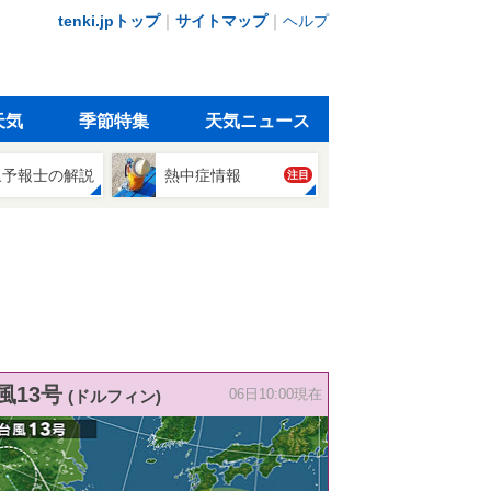
tenki.jpトップ
｜
サイトマップ
｜
ヘルプ
天気
季節特集
天気ニュース
象予報士の解説
熱中症情報
注目
風13号
(ドルフィン)
06日10:00現在