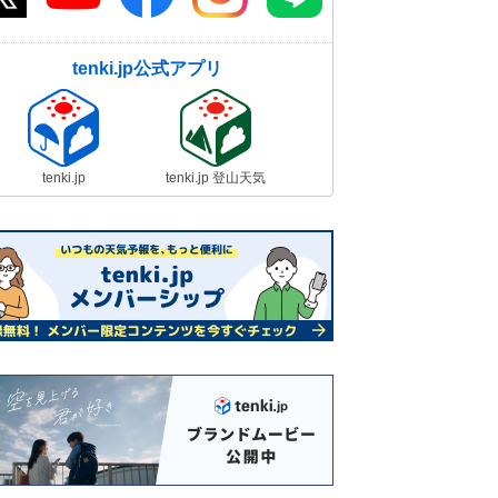
tenki.jp公式アプリ
tenki.jp
tenki.jp 登山天気