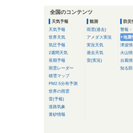
全国のコンテンツ
天気予報
観測
防災
天気予報
雨雲(過去)
警報・
世界天気
アメダス実況
地震
気圧予報
実況天気
津波情
2週間天気
過去天気
火山情
長期予報
雷(実況)
台風情
雨雲レーダー
知る防
積雪マップ
PM2.5分布予測
世界の雨雲
雷(予報)
道路気象
黄砂情報