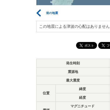
前の地震
この地震による津波の心配はありません
発生時刻
震源地
最大震度
緯度
位置
経度
マグニチュード