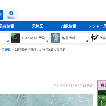
索
現在地
防災情報
天気図
指数情報
レジャー
PM2.5分布予測
地震情報
気
04月19日
22時50分頃発生した地震(最大震度2)
台
2021年04月19日22:53発表