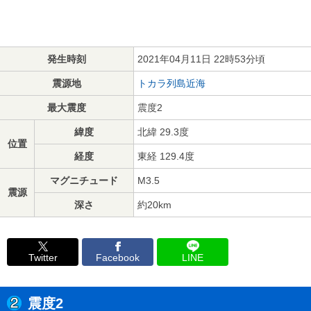
発生時刻
2021年04月11日 22時53分頃
震源地
トカラ列島近海
最大震度
震度2
緯度
北緯 29.3度
位置
経度
東経 129.4度
マグニチュード
M3.5
震源
深さ
約20km
Twitter
Facebook
LINE
震度2