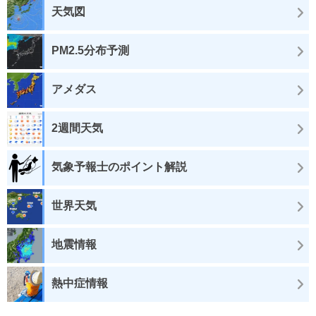
天気図
PM2.5分布予測
アメダス
2週間天気
気象予報士のポイント解説
世界天気
地震情報
熱中症情報