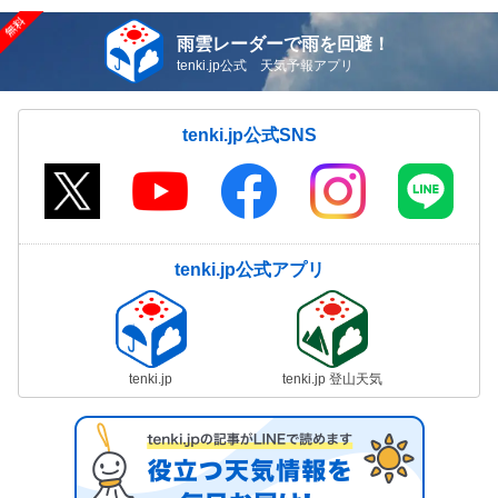
雨雲レーダーで雨を回避！
tenki.jp公式 天気予報アプリ
tenki.jp公式SNS
tenki.jp公式アプリ
tenki.jp
tenki.jp 登山天気