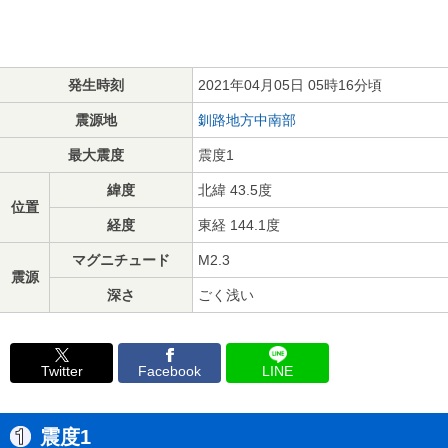
発生時刻
2021年04月05日 05時16分頃
震源地
釧路地方中南部
最大震度
震度1
緯度
北緯 43.5度
位置
経度
東経 144.1度
マグニチュード
M2.3
震源
深さ
ごく浅い
Twitter
Facebook
LINE
震度1