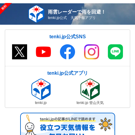
雨雲レーダーで雨を回避！
tenki.jp公式 天気予報アプリ
tenki.jp公式SNS
tenki.jp公式アプリ
tenki.jp
tenki.jp 登山天気