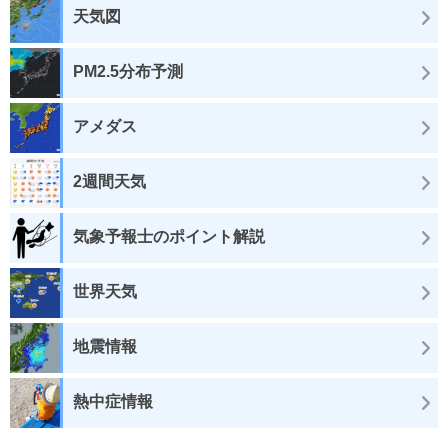
天気図
PM2.5分布予測
アメダス
2週間天気
気象予報士のポイント解説
世界天気
地震情報
熱中症情報