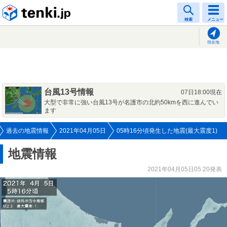
tenki.jp
検索
メニュー
現在地
台風13号情報
07日18:00現在
大型で非常に強い台風13号が名護市の北約50kmを西に進んでい
ます
過去の地震情報
2021年04月05日
05時16分頃発生した地震(最大震度1)
地震情報
2021年04月05日05:20発表