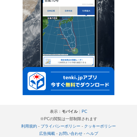
表示：
モバイル
｜
PC
※PCの閲覧は一部制限されます
利用規約
-
プライバシーポリシー
-
クッキーポリシー
広告掲載
-
お問い合わせ
-
ヘルプ