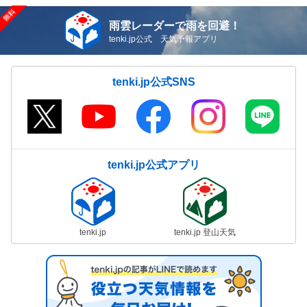
雨雲レーダーで雨を回避！
tenki.jp公式 天気予報アプリ
tenki.jp公式SNS
tenki.jp公式アプリ
tenki.jp
tenki.jp 登山天気