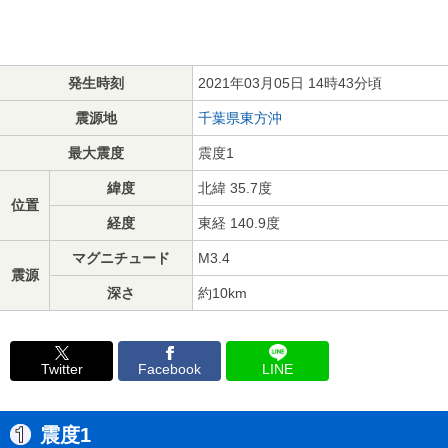
発生時刻
2021年03月05日 14時43分頃
震源地
千葉県東方沖
最大震度
震度1
緯度
北緯 35.7度
位置
経度
東経 140.9度
マグニチュード
M3.4
震源
深さ
約10km
Twitter
Facebook
LINE
震度1