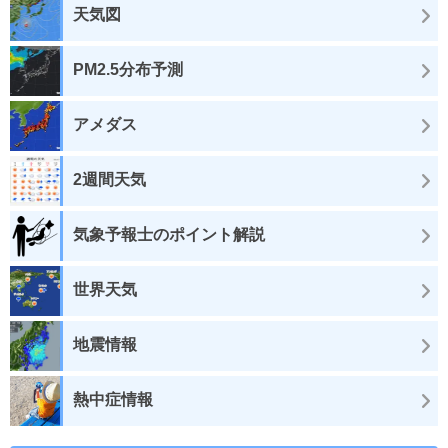
天気図
PM2.5分布予測
アメダス
2週間天気
気象予報士のポイント解説
世界天気
地震情報
熱中症情報