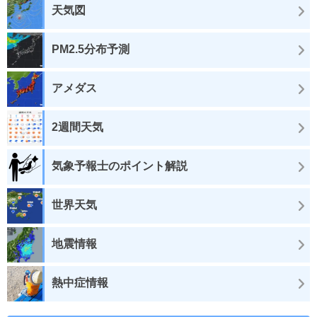
天気図
PM2.5分布予測
アメダス
2週間天気
気象予報士のポイント解説
世界天気
地震情報
熱中症情報