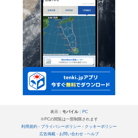
表示：
モバイル
｜
PC
※PCの閲覧は一部制限されます
利用規約
-
プライバシーポリシー
-
クッキーポリシー
広告掲載
-
お問い合わせ
-
ヘルプ