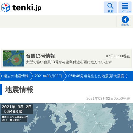
tenki.jp
検索
メニュー
現在地
台風13号情報
07日11:00現在
大型で強い台風13号が与論島付近を西に進んでいます
過去の地震情報
2021年03月02日
05時48分頃発生した地震(最大震度1)
地震情報
2021年03月02日05:50発表