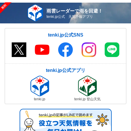
雨雲レーダーで雨を回避！
tenki.jp公式 天気予報アプリ
tenki.jp公式SNS
tenki.jp公式アプリ
tenki.jp
tenki.jp 登山天気