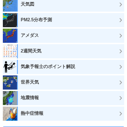
天気図
PM2.5分布予測
アメダス
2週間天気
気象予報士のポイント解説
世界天気
地震情報
熱中症情報