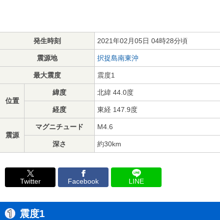
発生時刻
2021年02月05日 04時28分頃
震源地
択捉島南東沖
最大震度
震度1
緯度
北緯 44.0度
位置
経度
東経 147.9度
マグニチュード
M4.6
震源
深さ
約30km
Twitter
Facebook
LINE
震度1