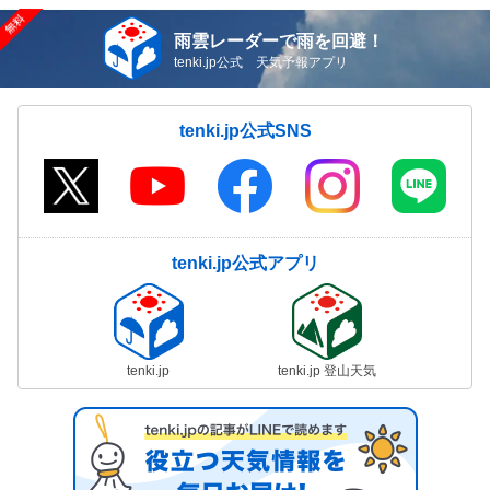
雨雲レーダーで雨を回避！
tenki.jp公式 天気予報アプリ
tenki.jp公式SNS
tenki.jp公式アプリ
tenki.jp
tenki.jp 登山天気