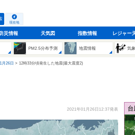
索
現在地
防災情報
天気図
指数情報
レジャー
PM2.5分布予測
地震情報
気
01月26日
12時33分頃発生した地震(最大震度2)
台
2021年01月26日12:37発表