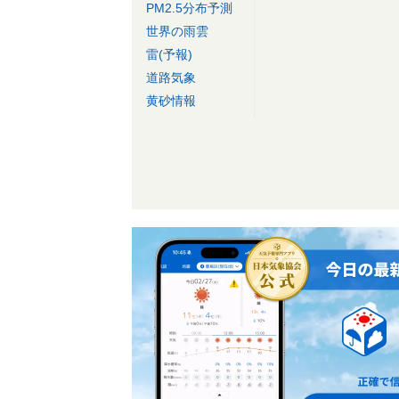
PM2.5分布予測
世界の雨雲
雷(予報)
道路気象
黄砂情報