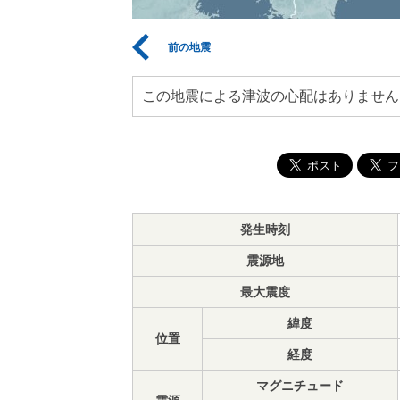
前の地震
この地震による津波の心配はありません
発生時刻
震源地
最大震度
緯度
位置
経度
マグニチュード