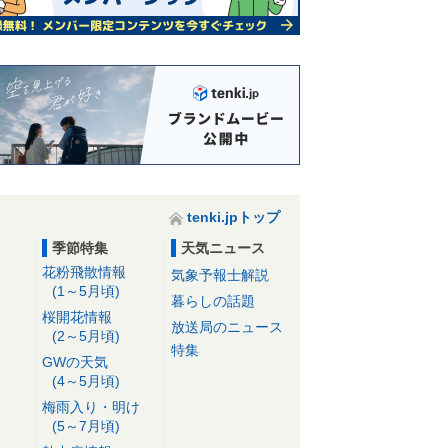
tenki.jpトップ
季節特集
天気ニュース
花粉飛散情報
気象予報士解説
(1～5月頃)
暮らしの話題
桜開花情報
放送局のニュース
(2～5月頃)
特集
GWの天気
(4～5月頃)
梅雨入り・明け
(5～7月頃)