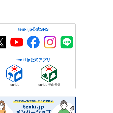
tenki.jp公式SNS
tenki.jp公式アプリ
tenki.jp
tenki.jp 登山天気