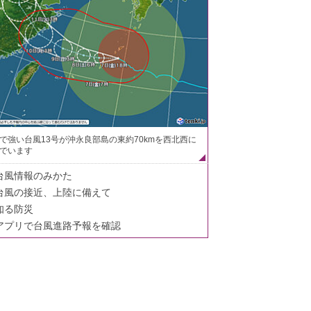
で強い台風13号が沖永良部島の東約70kmを西北西に
でいます
台風情報のみかた
台風の接近、上陸に備えて
知る防災
アプリで台風進路予報を確認