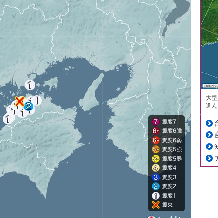
大型
進ん