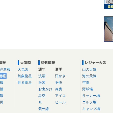
情報
天気図
指数情報
レジャー天気
注意報
天気図
通年
夏季
山の天気
情報
気象衛星
洗濯
汗かき
海の天気
報
世界衛星
服装
不快
空港
報
お出かけ
冷房
野球場
報
星空
アイス
サッカー場
災
傘
ビール
ゴルフ場
紫外線
キャンプ場