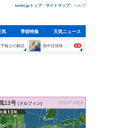
tenki.jpトップ
｜
サイトマップ
｜
ヘルプ
天気
季節特集
天気ニュース
象予報士の解説
熱中症情報
注目
風13号
(ドルフィン)
07日07:00現在