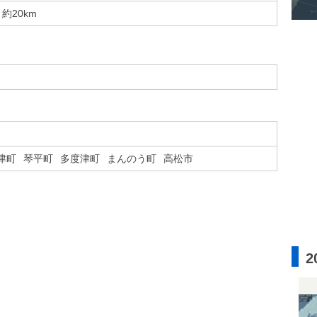
約20km
津町
琴平町
多度津町
まんのう町
高松市
2