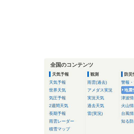
全国のコンテンツ
天気予報
観測
防災
天気予報
雨雲(過去)
警報・
世界天気
アメダス実況
地震
気圧予報
実況天気
津波情
2週間天気
過去天気
火山情
長期予報
雷(実況)
台風情
雨雲レーダー
知る防
積雪マップ