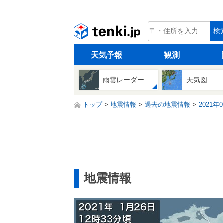
tenki.jp
検
天気予報
観測
雨雲レーダー
天気図
トップ
地震情報
過去の地震情報
2021年
地震情報