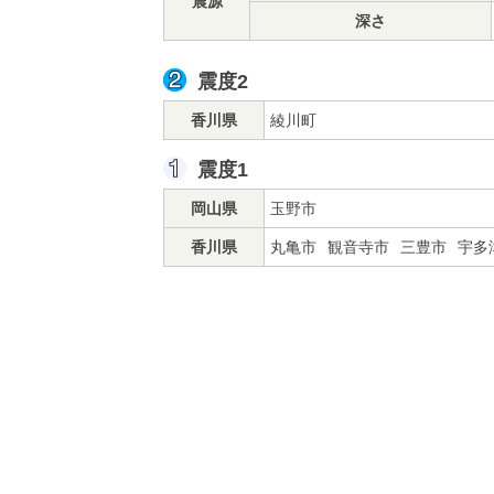
震源
深さ
震度2
香川県
綾川町
震度1
岡山県
玉野市
香川県
丸亀市
観音寺市
三豊市
宇多