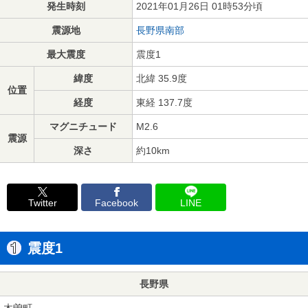
発生時刻
2021年01月26日 01時53分頃
震源地
長野県南部
最大震度
震度1
緯度
北緯 35.9度
位置
経度
東経 137.7度
マグニチュード
M2.6
震源
深さ
約10km
Twitter
Facebook
LINE
震度1
長野県
木曽町