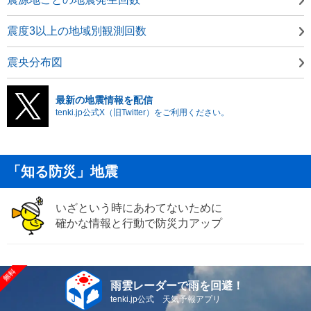
震度3以上の地域別観測回数
震央分布図
最新の地震情報を配信
tenki.jp公式X（旧Twitter）をご利用ください。
「知る防災」地震
いざという時にあわてないために
確かな情報と行動で防災力アップ
雨雲レーダーで雨を回避！
tenki.jp公式 天気予報アプリ