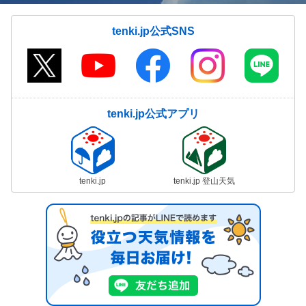
tenki.jp公式SNS
tenki.jp公式アプリ
tenki.jp
tenki.jp 登山天気