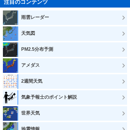
注目のコンテンツ
雨雲レーダー
天気図
PM2.5分布予測
アメダス
2週間天気
気象予報士のポイント解説
世界天気
地震情報