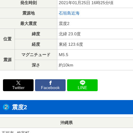
発生時刻
2021年01月25日 16時25分頃
震源地
石垣島近海
最大震度
震度2
緯度
北緯 23.0度
位置
経度
東経 123.6度
マグニチュード
M5.5
震源
深さ
約10km
Twitter
Facebook
LINE
震度2
沖縄県
石垣市
竹富町