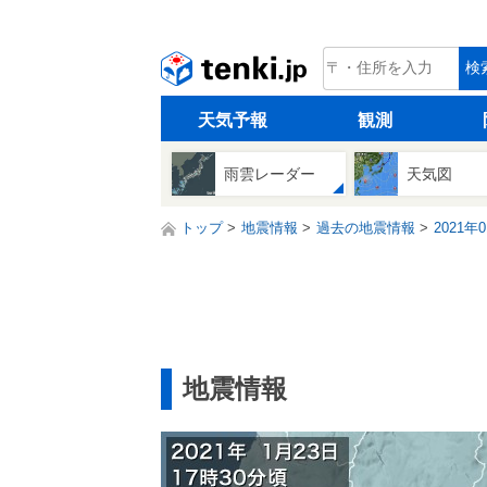
tenki.jp
検
天気予報
観測
雨雲レーダー
天気図
トップ
地震情報
過去の地震情報
2021年
地震情報