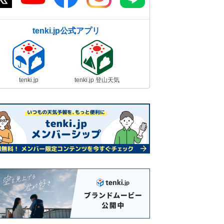
tenki.jp公式アプリ
tenki.jp
tenki.jp 登山天気