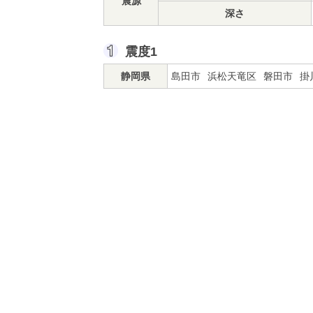
震源
深さ
震度1
静岡県
島田市
浜松天竜区
磐田市
掛