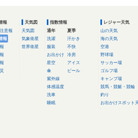
情報
天気図
指数情報
レジャー天気
注意報
天気図
通年
夏季
山の天気
情報
気象衛星
洗濯
汗かき
海の天気
報
世界衛星
服装
不快
空港
報
お出かけ
冷房
野球場
報
星空
アイス
サッカー場
災
傘
ビール
ゴルフ場
紫外線
キャンプ場
体感温度
競馬・競艇・競輪
洗車
釣り
睡眠
お出かけスポット