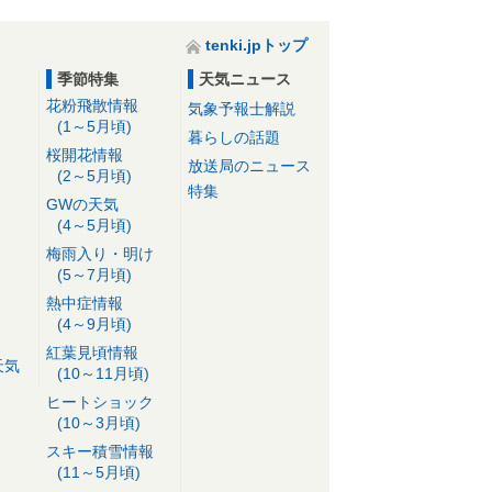
tenki.jpトップ
季節特集
天気ニュース
花粉飛散情報
気象予報士解説
(1～5月頃)
暮らしの話題
桜開花情報
放送局のニュース
(2～5月頃)
特集
GWの天気
(4～5月頃)
梅雨入り・明け
(5～7月頃)
熱中症情報
(4～9月頃)
紅葉見頃情報
天気
(10～11月頃)
ヒートショック
(10～3月頃)
スキー積雪情報
(11～5月頃)