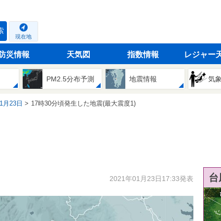
索
現在地
防災情報
天気図
指数情報
レジャー
PM2.5分布予測
地震情報
気
01月23日
17時30分頃発生した地震(最大震度1)
台
2021年01月23日17:33発表