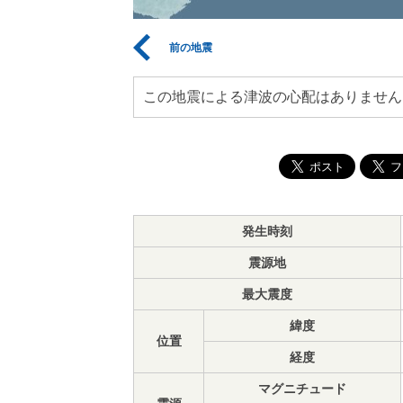
前の地震
この地震による津波の心配はありません
発生時刻
震源地
最大震度
緯度
位置
経度
マグニチュード