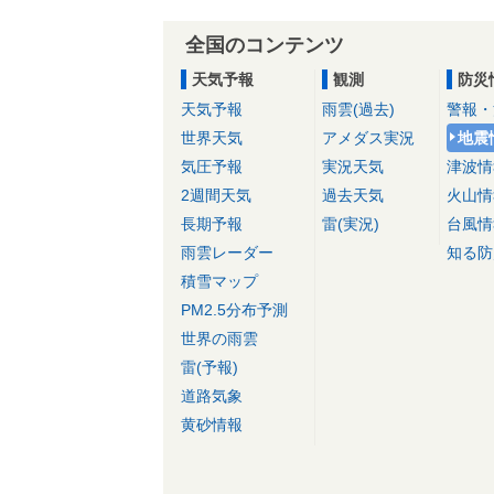
全国のコンテンツ
天気予報
観測
防災
天気予報
雨雲(過去)
警報・
世界天気
アメダス実況
地震
気圧予報
実況天気
津波情
2週間天気
過去天気
火山情
長期予報
雷(実況)
台風情
雨雲レーダー
知る防
積雪マップ
PM2.5分布予測
世界の雨雲
雷(予報)
道路気象
黄砂情報