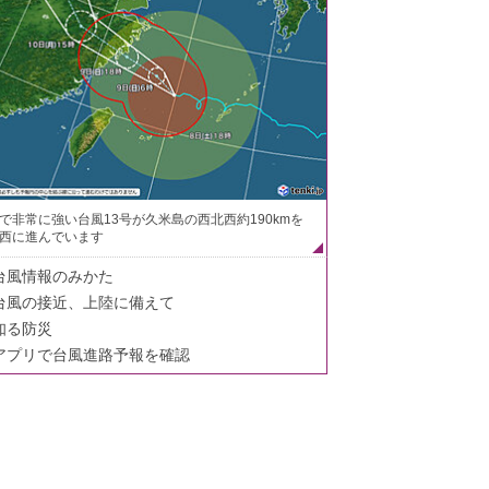
で非常に強い台風13号が久米島の西北西約190kmを
西に進んでいます
台風情報のみかた
台風の接近、上陸に備えて
知る防災
アプリで台風進路予報を確認