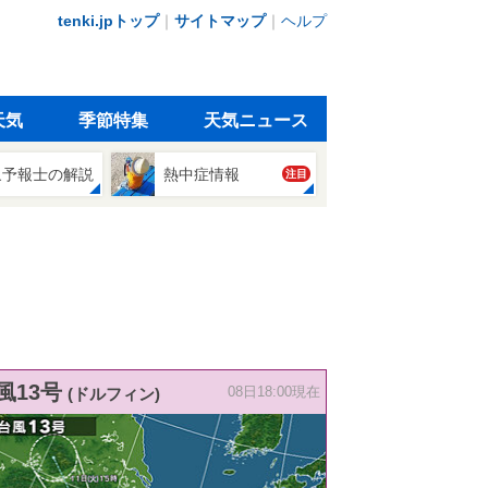
tenki.jpトップ
｜
サイトマップ
｜
ヘルプ
天気
季節特集
天気ニュース
象予報士の解説
熱中症情報
注目
風13号
(ドルフィン)
08日18:00現在