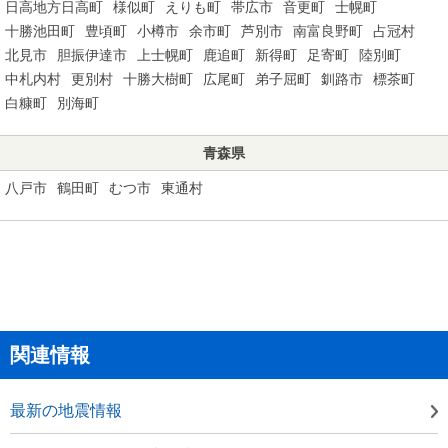
日高地方日高町
様似町
えりも町
帯広市
音更町
士幌町
十勝池田町
豊頃町
小樽市
余市町
芦別市
南富良野町
占冠村
北見市
胆振伊達市
上士幌町
鹿追町
新得町
足寄町
陸別町
中札内村
更別村
十勝大樹町
広尾町
弟子屈町
釧路市
標茶町
白糠町
別海町
青森県
八戸市
鶴田町
むつ市
東通村
関連情報
最新の地震情報