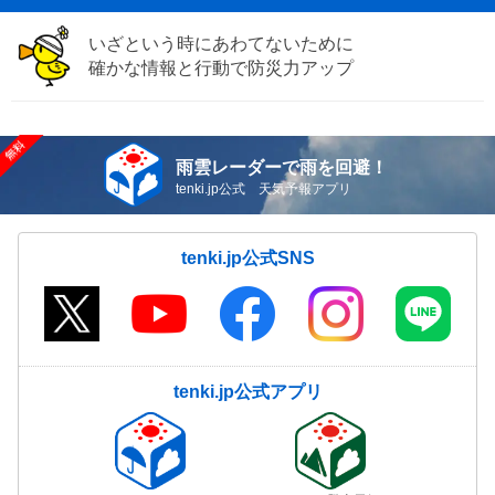
いざという時にあわてないために
確かな情報と行動で防災力アップ
雨雲レーダーで雨を回避！
tenki.jp公式 天気予報アプリ
tenki.jp公式SNS
tenki.jp公式アプリ