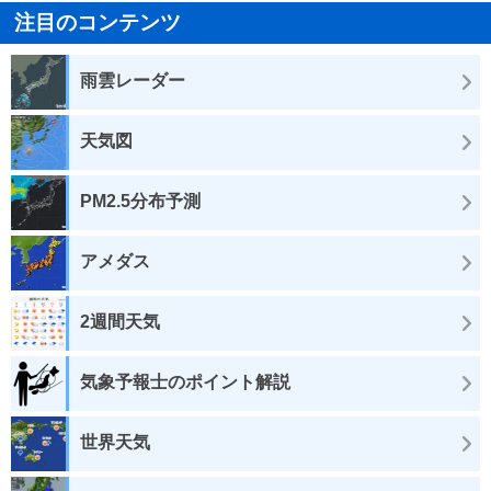
注目のコンテンツ
雨雲レーダー
天気図
PM2.5分布予測
アメダス
2週間天気
気象予報士のポイント解説
世界天気