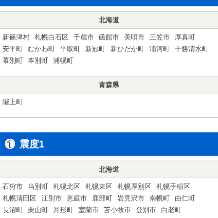
北海道
新篠津村
札幌白石区
千歳市
函館市
美唄市
三笠市
厚真町
安平町
むかわ町
平取町
新冠町
新ひだか町
浦河町
十勝清水町
幕別町
本別町
浦幌町
青森県
階上町
震度1
北海道
石狩市
当別町
札幌北区
札幌東区
札幌厚別区
札幌手稲区
札幌清田区
江別市
恵庭市
鹿部町
岩見沢市
南幌町
由仁町
長沼町
栗山町
月形町
室蘭市
苫小牧市
登別市
白老町