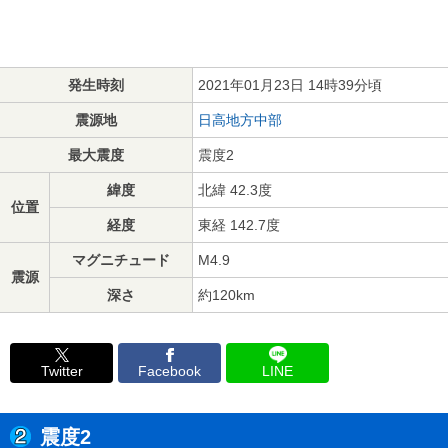
発生時刻
2021年01月23日 14時39分頃
震源地
日高地方中部
最大震度
震度2
緯度
北緯 42.3度
位置
経度
東経 142.7度
マグニチュード
M4.9
震源
深さ
約120km
Twitter
Facebook
LINE
震度2