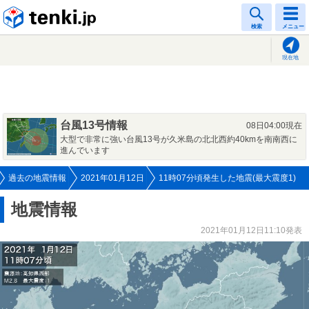
tenki.jp
検索
メニュー
現在地
台風13号情報
08日04:00現在
大型で非常に強い台風13号が久米島の北北西約40kmを南南西に
進んでいます
過去の地震情報
2021年01月12日
11時07分頃発生した地震(最大震度1)
地震情報
2021年01月12日11:10発表