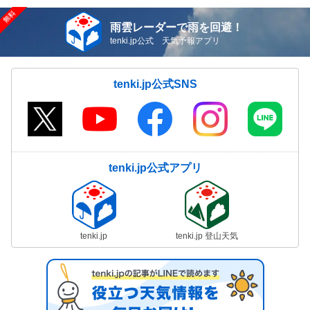
雨雲レーダーで雨を回避！
tenki.jp公式 天気予報アプリ
tenki.jp公式SNS
tenki.jp公式アプリ
tenki.jp
tenki.jp 登山天気