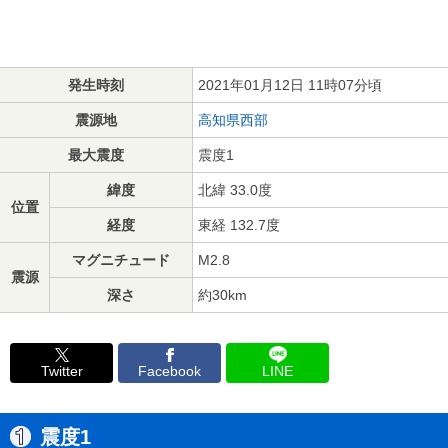
発生時刻
2021年01月12日 11時07分頃
震源地
高知県西部
最大震度
震度1
緯度
北緯 33.0度
位置
経度
東経 132.7度
マグニチュード
M2.8
震源
深さ
約30km
Twitter
Facebook
LINE
震度1