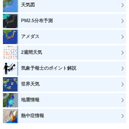
天気図
PM2.5分布予測
アメダス
2週間天気
気象予報士のポイント解説
世界天気
地震情報
熱中症情報