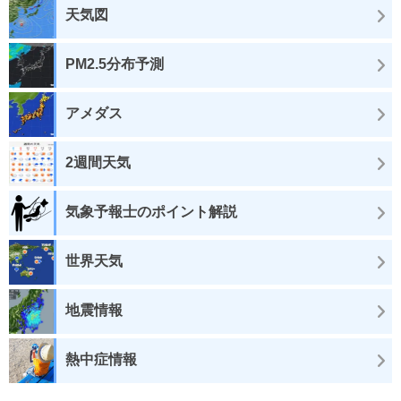
天気図
PM2.5分布予測
アメダス
2週間天気
気象予報士のポイント解説
世界天気
地震情報
熱中症情報