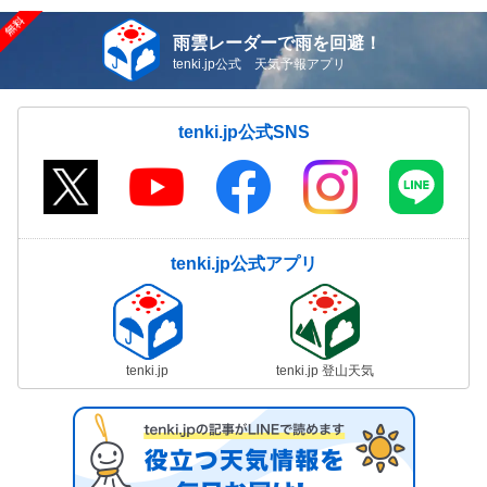
雨雲レーダーで雨を回避！
tenki.jp公式 天気予報アプリ
tenki.jp公式SNS
tenki.jp公式アプリ
tenki.jp
tenki.jp 登山天気