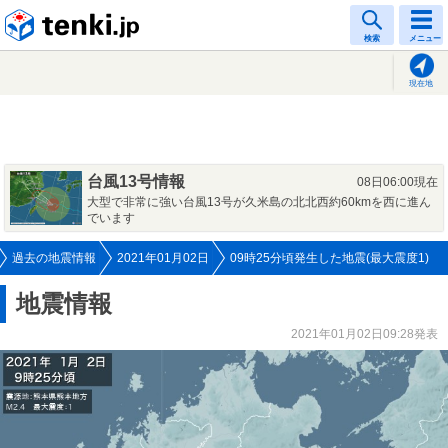
tenki.jp
検索
メニュー
現在地
台風13号情報
08日06:00現在
大型で非常に強い台風13号が久米島の北北西約60kmを西に進ん
でいます
過去の地震情報
2021年01月02日
09時25分頃発生した地震(最大震度1)
地震情報
2021年01月02日09:28発表