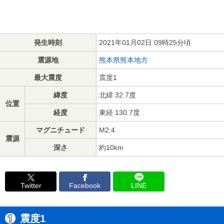
発生時刻
2021年01月02日 09時25分頃
震源地
熊本県熊本地方
最大震度
震度1
緯度
北緯 32.7度
位置
経度
東経 130.7度
マグニチュード
M2.4
震源
深さ
約10km
Twitter
Facebook
LINE
震度1