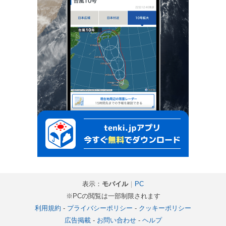
表示：
モバイル
｜
PC
※PCの閲覧は一部制限されます
利用規約
-
プライバシーポリシー
-
クッキーポリシー
広告掲載
-
お問い合わせ
-
ヘルプ