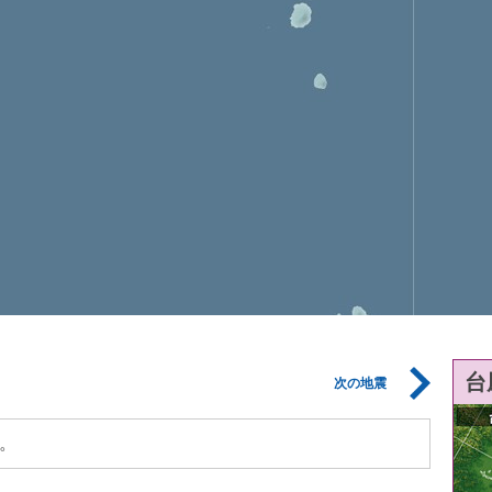
台
次の地震
。