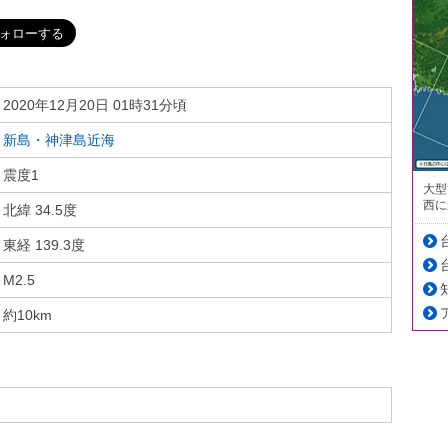
2020年12月20日 01時31分頃
新島・神津島近海
震度1
大型
西に
北緯 34.5度
東経 139.3度
M2.5
約10km