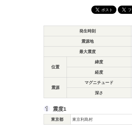
発生時刻
震源地
最大震度
緯度
位置
経度
マグニチュード
震源
深さ
震度1
東京都
東京利島村