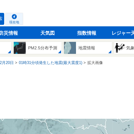
索
現在地
防災情報
天気図
指数情報
レジャー
PM2.5分布予測
地震情報
気
12月20日
01時31分頃発生した地震(最大震度1)
拡大画像