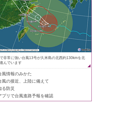
で非常に強い台風13号が久米島の北西約130kmを北
進んでいます
台風情報のみかた
台風の接近、上陸に備えて
知る防災
アプリで台風進路予報を確認