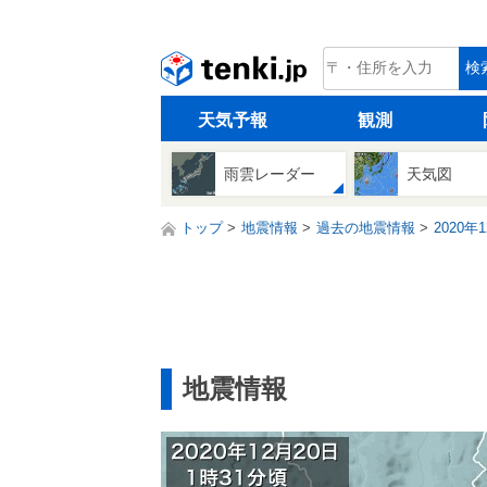
tenki.jp
検
天気予報
観測
雨雲レーダー
天気図
トップ
地震情報
過去の地震情報
2020年
地震情報