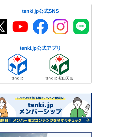
tenki.jp公式SNS
tenki.jp公式アプリ
tenki.jp
tenki.jp 登山天気