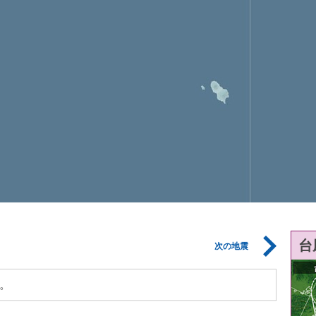
台
次の地震
。