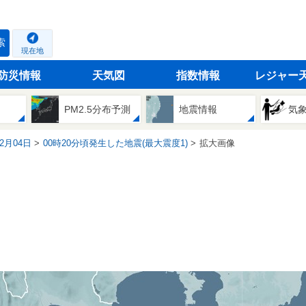
索
現在地
防災情報
天気図
指数情報
レジャー
PM2.5分布予測
地震情報
気
12月04日
00時20分頃発生した地震(最大震度1)
拡大画像