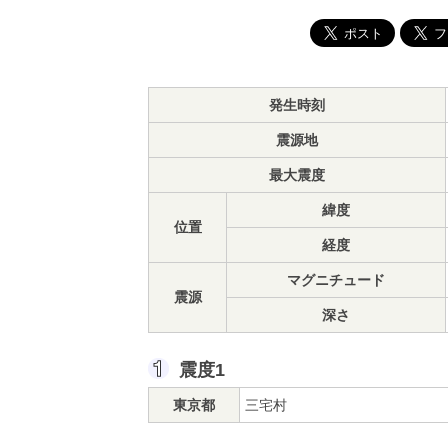
発生時刻
震源地
最大震度
緯度
位置
経度
マグニチュード
震源
深さ
震度1
東京都
三宅村