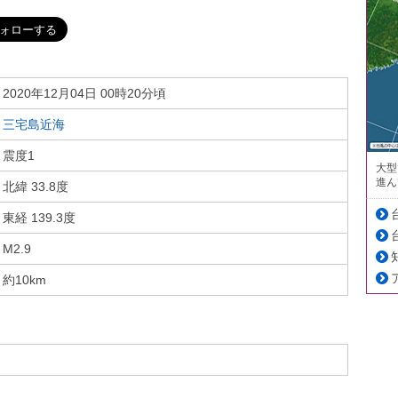
2020年12月04日 00時20分頃
三宅島近海
震度1
大型
進ん
北緯 33.8度
東経 139.3度
M2.9
約10km