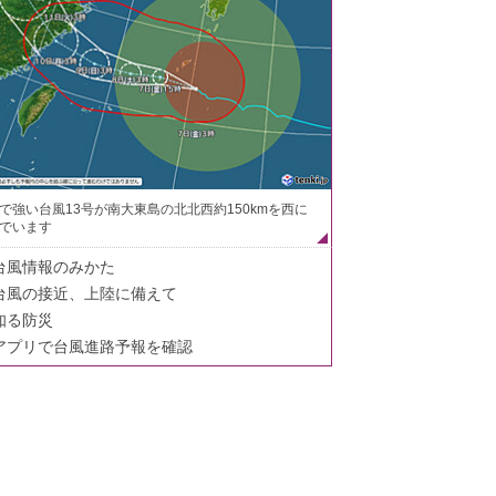
で強い台風13号が南大東島の北北西約150kmを西に
でいます
台風情報のみかた
台風の接近、上陸に備えて
知る防災
アプリで台風進路予報を確認