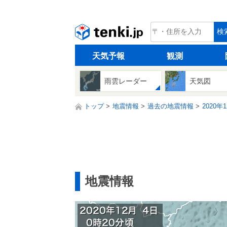
tenki.jp
検
天気予報
観測
雨雲レーダー
天気図
トップ
地震情報
過去の地震情報
2020年
地震情報