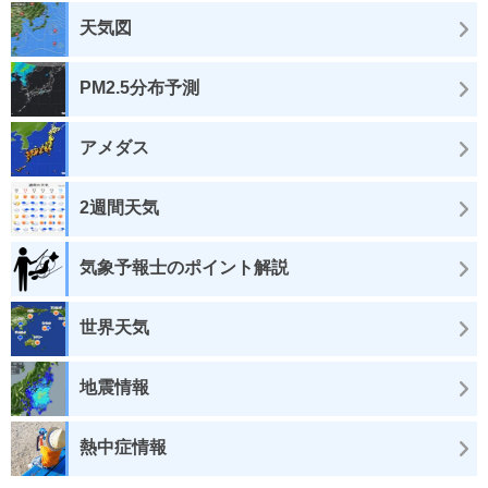
天気図
PM2.5分布予測
アメダス
2週間天気
気象予報士のポイント解説
世界天気
地震情報
熱中症情報