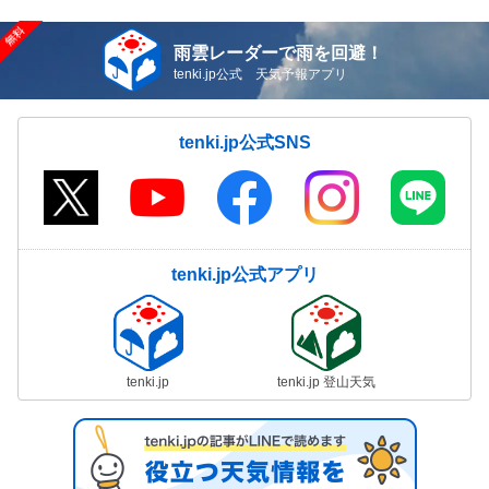
雨雲レーダーで雨を回避！
tenki.jp公式 天気予報アプリ
tenki.jp公式SNS
tenki.jp公式アプリ
tenki.jp
tenki.jp 登山天気