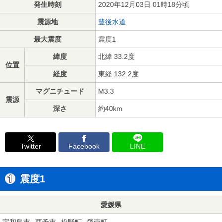
発生時刻
2020年12月03日 01時18分頃
震源地
豊後水道
最大震度
震度1
緯度
北緯 33.2度
位置
経度
東経 132.2度
マグニチュード
M3.3
震源
深さ
約40km
Twitter
Facebook
LINE
震度1
愛媛県
宇和島市
西予市
松野町
愛南町