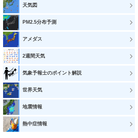
天気図
PM2.5分布予測
アメダス
2週間天気
気象予報士のポイント解説
世界天気
地震情報
熱中症情報