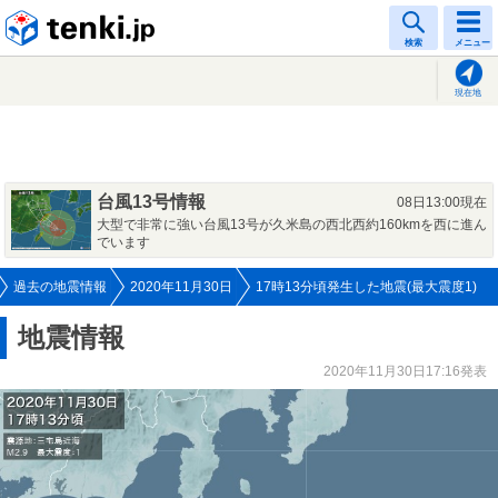
tenki.jp
検索
メニュー
現在地
台風13号情報
08日13:00現在
大型で非常に強い台風13号が久米島の西北西約160kmを西に進ん
でいます
過去の地震情報
2020年11月30日
17時13分頃発生した地震(最大震度1)
地震情報
2020年11月30日17:16発表