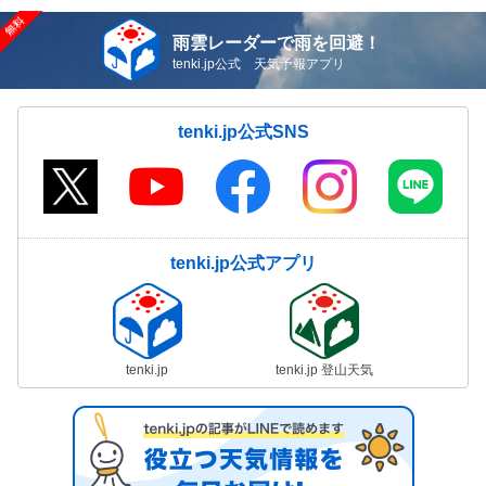
雨雲レーダーで雨を回避！
tenki.jp公式 天気予報アプリ
tenki.jp公式SNS
tenki.jp公式アプリ
tenki.jp
tenki.jp 登山天気