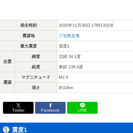
発生時刻
2020年11月30日 17時13分頃
震源地
三宅島近海
最大震度
震度1
緯度
北緯 34.1度
位置
経度
東経 139.4度
マグニチュード
M2.9
震源
深さ
約10km
Twitter
Facebook
LINE
震度1