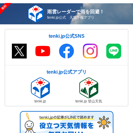
雨雲レーダーで雨を回避！
tenki.jp公式 天気予報アプリ
tenki.jp公式SNS
tenki.jp公式アプリ
tenki.jp
tenki.jp 登山天気