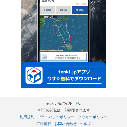
表示：
モバイル
｜
PC
※PCの閲覧は一部制限されます
利用規約
-
プライバシーポリシー
-
クッキーポリシー
広告掲載
-
お問い合わせ
-
ヘルプ