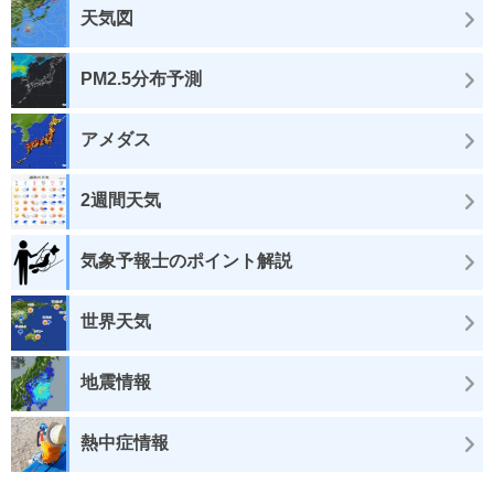
天気図
PM2.5分布予測
アメダス
2週間天気
気象予報士のポイント解説
世界天気
地震情報
熱中症情報