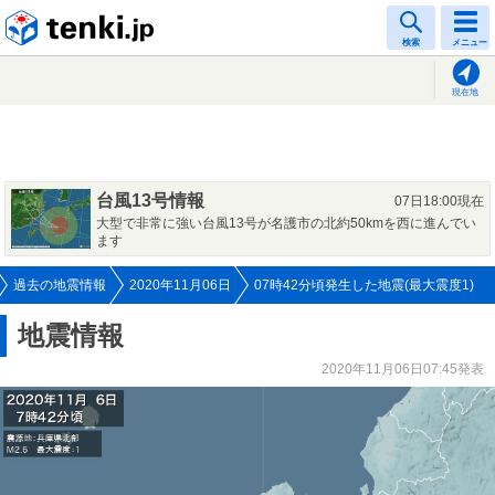
tenki.jp
検索
メニュー
現在地
台風13号情報
07日18:00現在
大型で非常に強い台風13号が名護市の北約50kmを西に進んでい
ます
過去の地震情報
2020年11月06日
07時42分頃発生した地震(最大震度1)
地震情報
2020年11月06日07:45発表