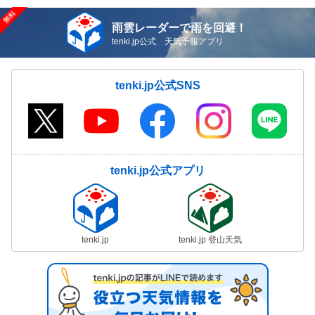
雨雲レーダーで雨を回避！
tenki.jp公式 天気予報アプリ
tenki.jp公式SNS
tenki.jp公式アプリ
tenki.jp
tenki.jp 登山天気