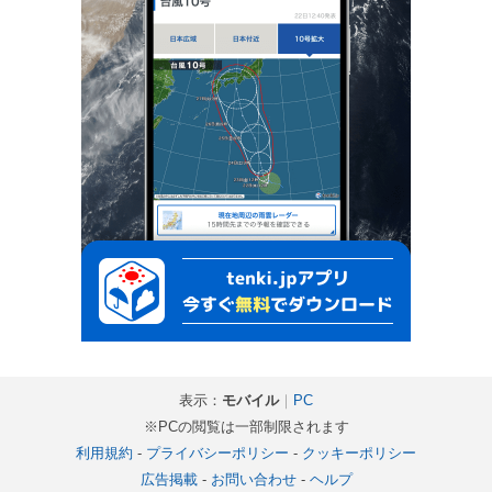
表示：
モバイル
｜
PC
※PCの閲覧は一部制限されます
利用規約
-
プライバシーポリシー
-
クッキーポリシー
広告掲載
-
お問い合わせ
-
ヘルプ