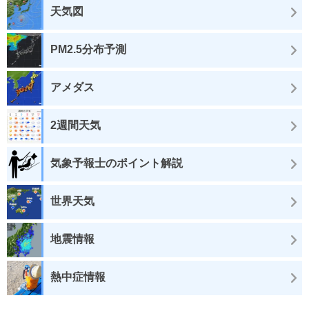
天気図
PM2.5分布予測
アメダス
2週間天気
気象予報士のポイント解説
世界天気
地震情報
熱中症情報