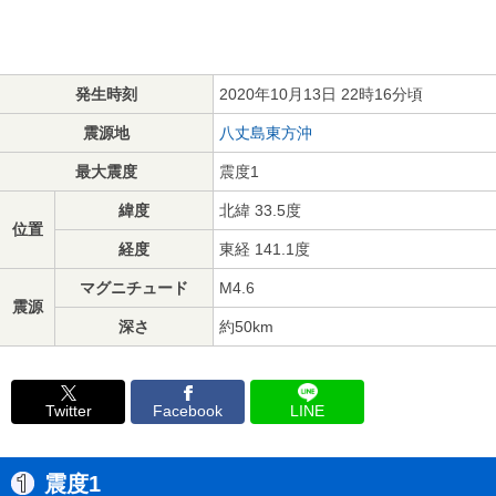
発生時刻
2020年10月13日 22時16分頃
震源地
八丈島東方沖
最大震度
震度1
緯度
北緯 33.5度
位置
経度
東経 141.1度
マグニチュード
M4.6
震源
深さ
約50km
Twitter
Facebook
LINE
震度1