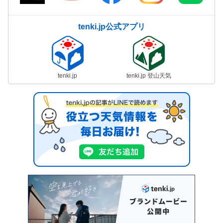
tenki.jp公式アプリ
tenki.jp
tenki.jp 登山天気