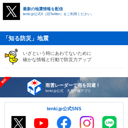
最新の地震情報を配信
tenki.jp公式X（旧Twitter）をご利用ください。
「知る防災」地震
いざという時にあわてないために
確かな情報と行動で防災力アップ
雨雲レーダーで雨を回避！
tenki.jp公式 天気予報アプリ
tenki.jp公式SNS