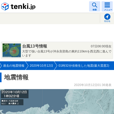
tenki.jp
検索
メニュー
現在地
台風13号情報
07日06:00現在
大型で強い台風13号が沖永良部島の東約110kmを西北西に進んで
います
過去の地震情報
2020年10月12日
01時32分頃発生した地震(最大震度2)
地震情報
2020年10月12日01:36発表