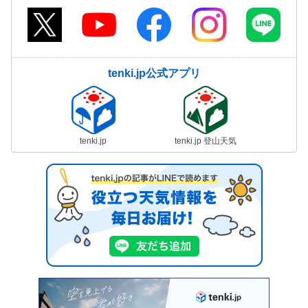
tenki.jp公式アプリ
tenki.jp
tenki.jp 登山天気