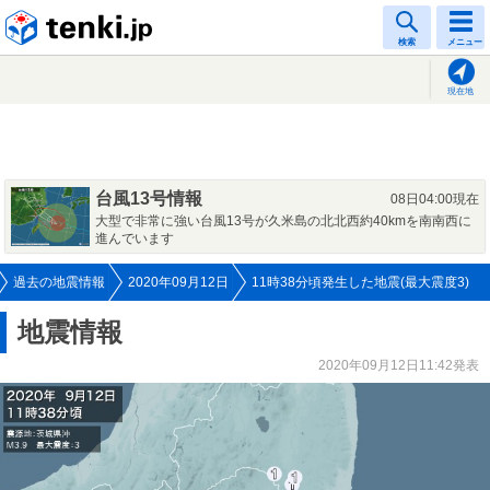
tenki.jp
検索
メニュー
現在地
台風13号情報
08日04:00現在
大型で非常に強い台風13号が久米島の北北西約40kmを南南西に
進んでいます
過去の地震情報
2020年09月12日
11時38分頃発生した地震(最大震度3)
地震情報
2020年09月12日11:42発表