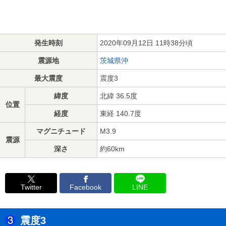
発生時刻
2020年09月12日 11時38分頃
震源地
茨城県沖
最大震度
震度3
緯度
北緯 36.5度
位置
経度
東経 140.7度
マグニチュード
M3.9
震源
深さ
約60km
Twitter
Facebook
LINE
震度3