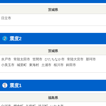
茨城県
日立市
震度2
茨城県
水戸市
常陸太田市
笠間市
ひたちなか市
常陸大宮市
那珂市
小美玉市
城里町
東海村
土浦市
桜川市
鉾田市
震度1
福島県
白河市
棚倉町
矢祭町
浅川町
いわき市