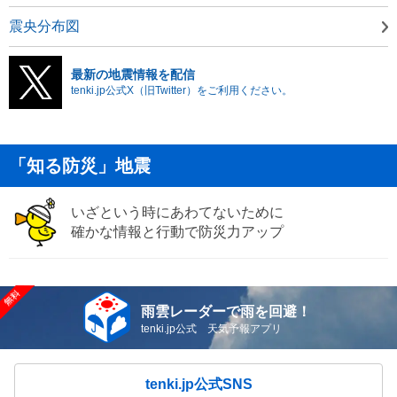
震央分布図
最新の地震情報を配信
tenki.jp公式X（旧Twitter）をご利用ください。
「知る防災」地震
いざという時にあわてないために
確かな情報と行動で防災力アップ
雨雲レーダーで雨を回避！
tenki.jp公式 天気予報アプリ
tenki.jp公式SNS