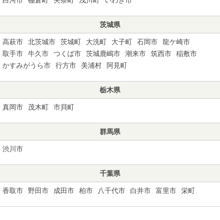
茨城県
高萩市
北茨城市
茨城町
大洗町
大子町
石岡市
龍ケ崎市
取手市
牛久市
つくば市
茨城鹿嶋市
潮来市
筑西市
稲敷市
かすみがうら市
行方市
美浦村
阿見町
栃木県
真岡市
茂木町
市貝町
群馬県
渋川市
千葉県
香取市
野田市
成田市
柏市
八千代市
白井市
富里市
栄町